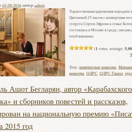
но
01.09.2016
автор
admin
Торжественная церемония передачи
Цветаевой 25 писем с конвертами поэ
супруга Сергея Эфрона к семье Боге
состоялась в Москве в среду, письма
опубликованы.
1
5,00
(
votes, average:
Ч
Теги:
интересные новости
,
Марина
новости
,
ОЛРС
,
ОЛРС Глагол
,
рус
ль Ашот Бегларян, автор «Карабахского
ка» и сборников повестей и рассказов,
рован на национальную премию «Писа
а 2015 год