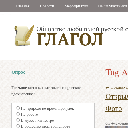
Главная
Новости
Мероприятия
Наши участники
Tag A
Опрос
←
Предыдущ
Где чаще всего вас настигает творческое
вдохновение?
Открыл
Фото
На природе во время прогулок
На работе
В музее или театре
Опубликова
В общественном транспорте