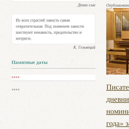
Дюма-сын
Опубликова
Из всех страстей зависть самая
отвратительная. Под знаменем зависти
шествуют ненависть, предательство и
интриги.
К. Гельвеций
Памятные даты
****
Писате
****
дневни
номини
года» з