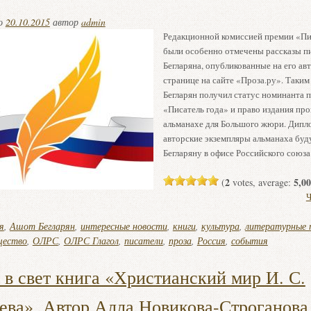
но
20.10.2015
автор
admin
Редакционной комиссией премии «Пи
были особенно отмечены рассказы п
Бегларяна, опубликованные на его ав
странице на сайте «Проза.ру». Таки
Бегларян получил статус номинанта 
«Писатель года» и право издания про
альманахе для Большого жюри. Дипл
авторские экземпляры альманаха буд
Бегларяну в офисе Российского союза
2
5,00
(
votes, average:
Ч
я
,
Ашот Бегларян
,
интересные новости
,
книги
,
культура
,
литературные 
щество
,
ОЛРС
,
ОЛРС Глагол
,
писатели
,
проза
,
Россия
,
события
в свет книга «Христианский мир И. С.
ева». Автор Алла Новикова-Строганова