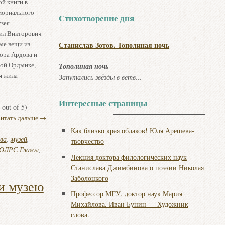
й книги в
мориального
Стихотворение дня
узея —
ил Викторович
ые вещи из
Станислав Зотов. Тополиная ночь
ора Ардова и
ой Ордынке,
Тополиная ночь
мя жила
Запутались звёзды в ветв...
Интересные страницы
out of 5)
итать дальше
→
Как близко края облаков! Юля Арешева-
ва
,
музей
,
творчество
ОЛРС Глагол
,
Лекция доктора филологических наук
Станислава Джимбинова о поэзии Николая
Заболоцкого
и музею
Профессор МГУ, доктор наук Мария
Михайлова. Иван Бунин — Художник
слова.