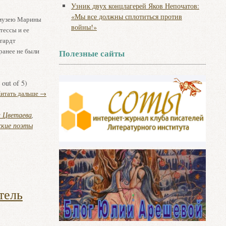
Узник двух концлагерей Яков Непочатов:
«Мы все должны сплотиться против
 музею Марины
войны!»
тессы и ее
нгардт
 ранее не были
Полезные сайты
out of 5)
итать дальше
→
 Цветаева
,
ские поэты
тель