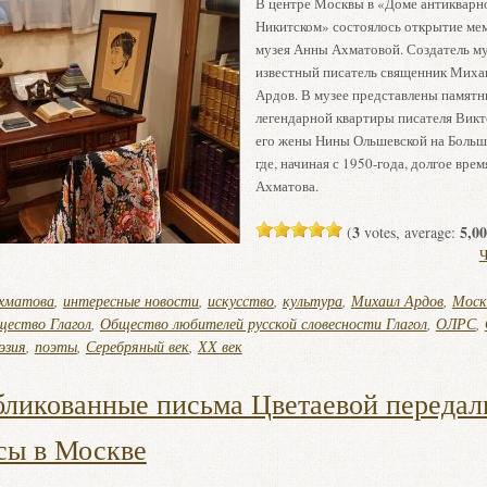
В центре Москвы в «Доме антикварно
Никитском» состоялось открытие ме
музея Анны Ахматовой. Создатель м
известный писатель священник Миха
Ардов. В музее представлены памятн
легендарной квартиры писателя Викт
его жены Нины Ольшевской на Больш
где, начиная с 1950-года, долгое вре
Ахматова.
3
5,00
(
votes, average:
Ч
хматова
,
интересные новости
,
искусство
,
культура
,
Михаил Ардов
,
Моск
ество Глагол
,
Общество любителей русской словесности Глагол
,
ОЛРС
,
эзия
,
поэты
,
Серебряный век
,
ХХ век
ликованные письма Цветаевой передал
сы в Москве