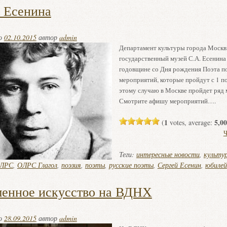
 Есенина
но
02.10.2015
автор
admin
Департамент культуры города Москв
государственный музей С.А. Есенина 
годовщине со Дня рождения Поэта п
мероприятий, которые пройдут с 1 по
этому случаю в Москве пройдет ряд 
Смотрите афишу мероприятий….
1
5,00
(
votes, average:
Ч
Теги:
интересные новости
,
культу
ЛРС
,
ОЛРС Глагол
,
поэзия
,
поэты
,
русские поэты
,
Сергей Есенин
,
юбилей
енное искусство на ВДНХ
но
28.09.2015
автор
admin