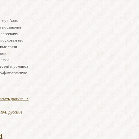
 наук Аллы
й посвящена
Сергеевичу
м основам его
ные связи
ными
онный
вестей и романов
зно-философскую
итать дальше
→
гол
,
русские
и