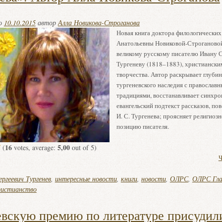
но
10.10.2015
автор
Алла Новикова-Строганова
Новая книга доктора филологических
Анатольевны Новиковой-Строганово
великому русскому писателю Ивану 
Тургеневу (1818–1883), христиански
творчества. Автор раскрывает глубин
тургеневского наследия с православ
традициями, восстанавливает синхр
евангельский подтекст рассказов, по
И. С. Тургенева; проясняет религио
позицию писателя.
16
5,00
(
votes, average:
out of 5)
Ч
ргеевич Тургенев
,
интересные новости
,
книги
,
новости
,
ОЛРС
,
ОЛРС Гла
истианство
вскую премию по литературе присудил