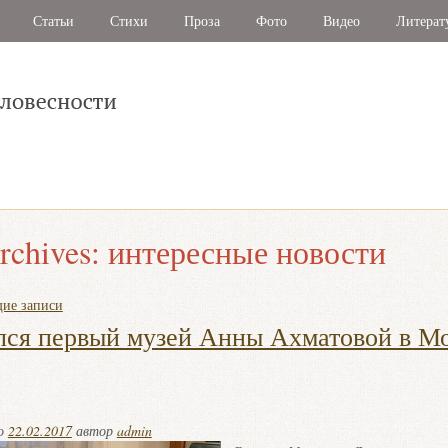
Статьи
Стихи
Проза
Фото
Видео
Литерат
rchives:
интересные новости
ие записи
ся первый музей Анны Ахматовой в Мо
но
22.02.2017
автор
admin