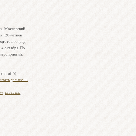
ы, Московский
к 120-летней
одготовили ряд
 4 октября. По
мероприятий.
out of 5)
итать дальше
→
ра
,
новости
,