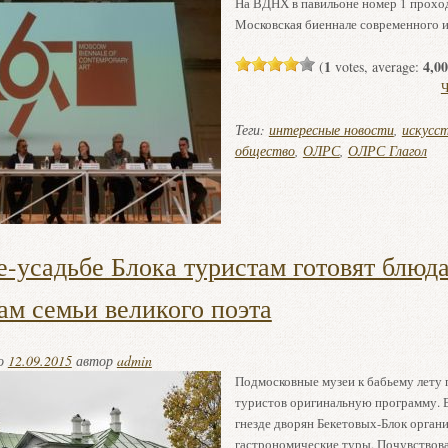
На ВДНХ в павильоне номер 1 прохо
Московская биеннале современного и
1
4,00
(
votes, average:
Ч
Теги:
интересные новости
,
искусс
общество
,
ОЛРС
,
ОЛРС Глагол
е-усадьбе Блока туристам готовят блюда
ам семьи великого поэта
но
12.09.2015
автор
admin
Подмосковные музеи к бабьему лету 
туристов оригинальную программу. 
гнезде дворян Бекетовых-Блок орган
гастрономические туры. Почувствова