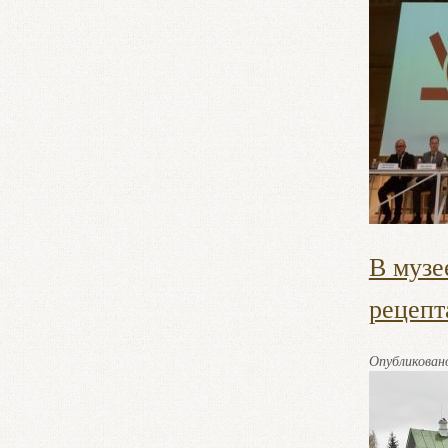
В музе
рецепт
Опубликова