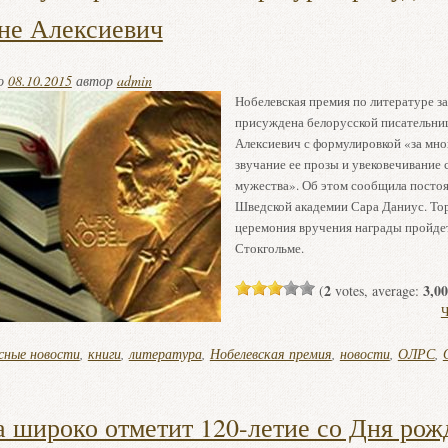
не Алексиевич
но
08.10.2015
автор
admin
Нобелевская премия по литературе за
присуждена белорусской писательни
Алексиевич с формулировкой «за мно
звучание ее прозы и увековечивание 
мужества». Об этом сообщила посто
Шведской академии Сара Даниус. То
церемония вручения награды пройдет
Стокгольме.
2
3,00
(
votes, average:
Ч
сные новости
,
книги
,
литература
,
Нобелевская премия
,
новости
,
ОЛРС
,
 широко отметит 120-летие со Дня рож