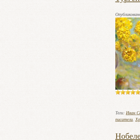
Опубликова
Теги:
Иван Се
писатели
,
Хр
Нобеле