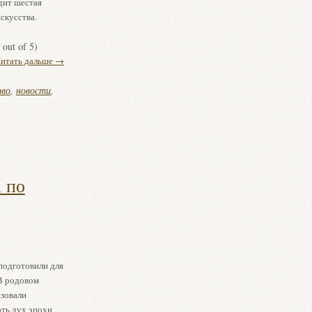
дит шестая
скусства.
out of 5)
итать дальше
→
тво
,
новости
,
 по
подготовили для
В родовом
изовали
ть дух эпохи