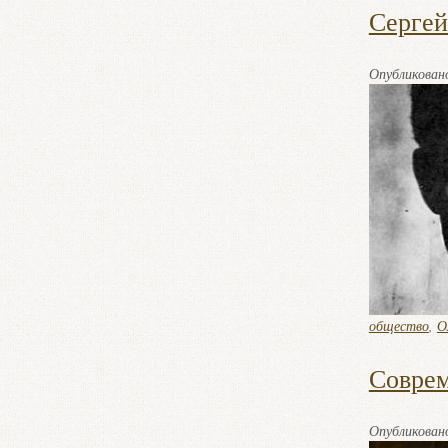
Сергей
Опубликова
общество
,
О
Соврем
Опубликова