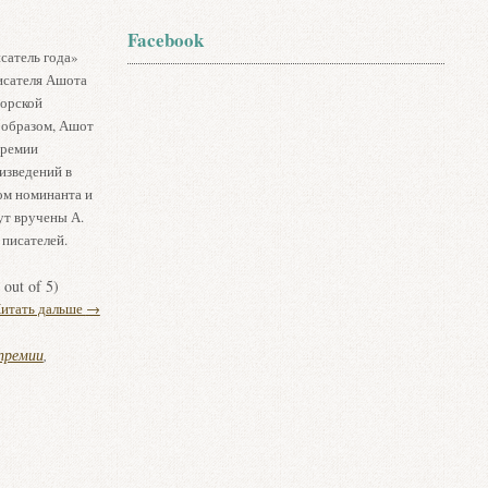
Facebook
сатель года»
исателя Ашота
торской
м образом, Ашот
премии
изведений в
ом номинанта и
ут вручены А.
 писателей.
out of 5)
итать дальше
→
премии
,