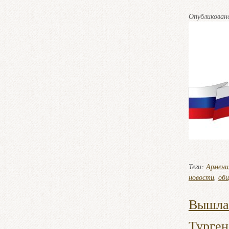
Опубликова
Теги:
Армени
новости
,
об
Вышла 
Турген