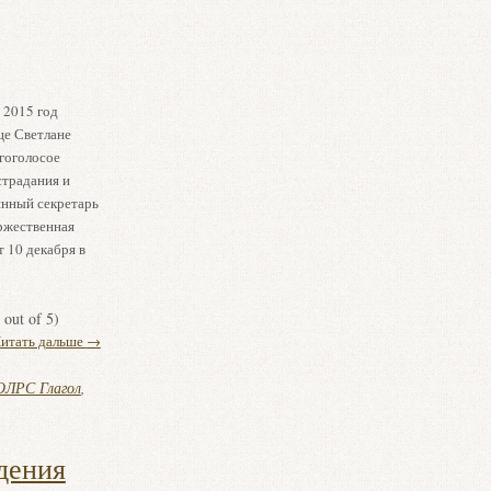
 2015 год
це Светлане
гоголосое
страдания и
янный секретарь
ржественная
 10 декабря в
out of 5)
итать дальше
→
ОЛРС Глагол
,
дения