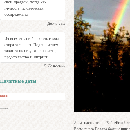
свои пределы, тогда как
глупость человеческая
беспредельна.
Дюма-сын
Из всех страстей зависть самая
отвратительная. Под знаменем
зависти шествуют ненависть,
предательство и интриги.
К. Гельвеций
Памятные даты
****
****
А вы знаете, что по Библейской и
Всемирного Потопа больше никогда