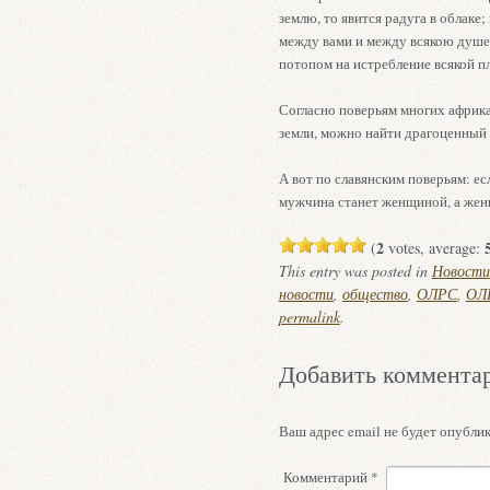
землю, то явится радуга в облак
между вами и между всякою душею
потопом на истребление всякой п
Согласно поверьям многих африкан
земли, можно найти драгоценный 
А вот по славянским поверьям: ес
мужчина станет женщиной, а же
2
(
votes, average:
This entry was posted in
Новости
новости
,
общество
,
ОЛРС
,
ОЛР
permalink
.
Добавить коммента
Ваш адрес email не будет опублик
Комментарий
*