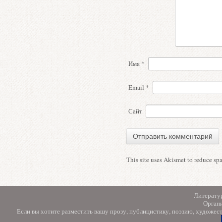
Имя
*
Email
*
Сайт
This site uses Akismet to reduce s
Литерату
Орган
Если вы хотите разместить вашу прозу, публицистику, поэзию, художес