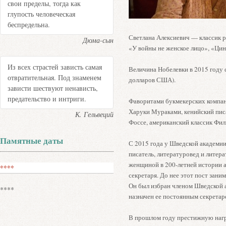
свои пределы, тогда как
глупость человеческая
беспредельна.
Светлана Алексиевич — классик р
Дюма-сын
«У войны не женское лицо», «Цин
Из всех страстей зависть самая
Величина Нобелевки в 2015 году 
отвратительная. Под знаменем
долларов США).
зависти шествуют ненависть,
предательство и интриги.
Фаворитами букмекерских компан
Харуки Мураками, кенийский пис
К. Гельвеций
Фоссе, американский классик Фил
Памятные даты
С 2015 года у Шведской академии
писатель, литературовед и литер
женщиной в 200-летней истории а
****
секретаря. До нее этот пост зани
Он был избран членом Шведской а
****
назначен ее постоянным секретар
В прошлом году престижную нагр