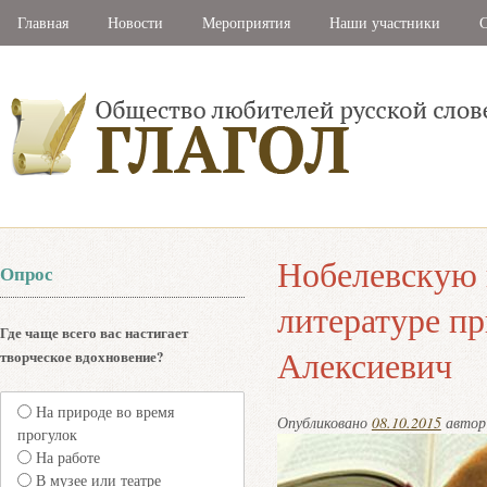
Главная
Новости
Мероприятия
Наши участники
С
Нобелевскую
Опрос
литературе п
Где чаще всего вас настигает
Алексиевич
творческое вдохновение?
На природе во время
Опубликовано
08.10.2015
авто
прогулок
На работе
В музее или театре