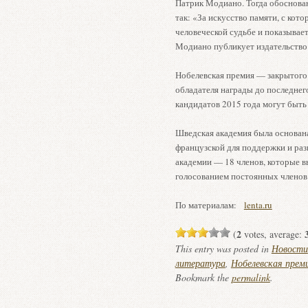
Патрик Модиано. Тогда обоснова
так: «За искусство памяти, с кот
человеческой судьбе и показывает
Модиано публикует издательство
Нобелевская премия — закрытого 
обладателя награды до последнег
кандидатов 2015 года могут быть 
Шведская академия была основана
французской для поддержки и раз
академии — 18 членов, которые 
голосованием постоянных членов
По материалам:
lenta.ru
2
(
votes, average:
This entry was posted in
Новости
литература
,
Нобелевская прем
Bookmark the
permalink
.