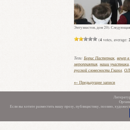
Энтузиастов, дом 20). Следующая
4
(
votes, average:
Теги:
Борис Пастернак
,
вечер в
мероприятия
,
наши участники
русской словесности Глагол
,
ОЛ
←
Предыдущие записи
Литерату
Орган
Если вы хотите разместить вашу прозу, публицистику, поэзию, художес