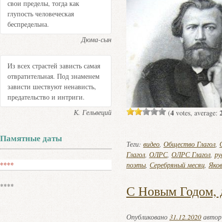
свои пределы, тогда как
глупость человеческая
беспредельна.
Дюма-сын
Из всех страстей зависть самая
отвратительная. Под знаменем
зависти шествуют ненависть,
предательство и интриги.
4
К. Гельвеций
(
votes, average:
Памятные даты
Теги:
видео
,
Общество Глагол
,
Глагол
,
ОЛРС
,
ОЛРС Глагол
,
ру
****
поэты
,
Серебряный месяц
,
Яко
****
С Новым Годом, 
Опубликовано
31.12.2020
авто