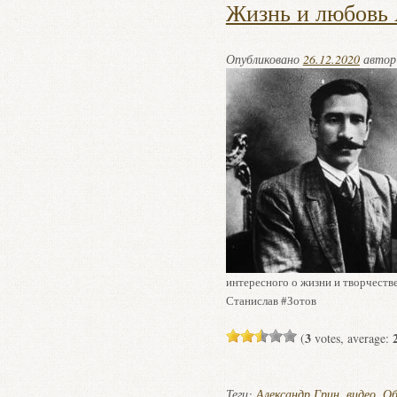
Жизнь и любовь 
Опубликовано
26.12.2020
авто
интересного о жизни и творчеств
Станислав #Зотов
3
(
votes, average:
Теги:
Александр Грин
,
видео
,
Об