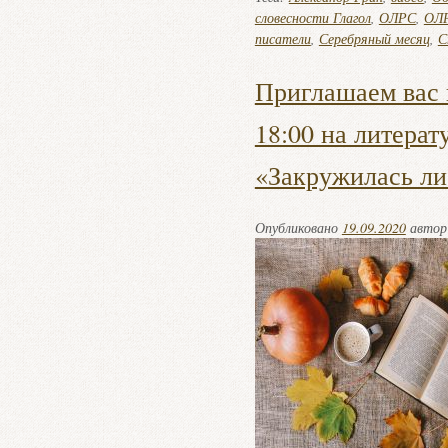
словесности Глагол
,
ОЛРС
,
ОЛР
писатели
,
Серебряный месяц
,
С
Приглашаем вас в
18:00 на литерат
«Закружилась ли
Опубликовано
19.09.2020
авто