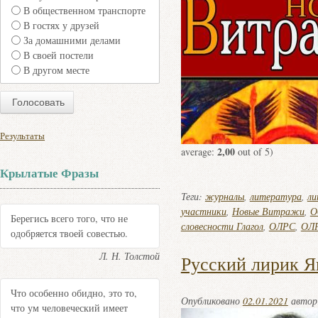
В общественном транспорте
В гостях у друзей
За домашними делами
В своей постели
В другом месте
Результаты
2,00
average:
out of 5)
Крылатые Фразы
Теги:
журналы
,
литература
,
ли
участники
,
Новые Витражи
,
О
Берегись всего того, что не
словесности Глагол
,
ОЛРС
,
ОЛР
одобряется твоей совестью.
Л. Н. Толстой
Русский лирик Я
Что особенно обидно, это то,
Опубликовано
02.01.2021
авто
что ум человеческий имеет