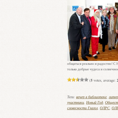
общаться реально и радостно! С 
только добрые чудеса и солнечно
5
(
votes, average:
Теги:
вечер в библиотеке
,
литер
участники
,
Новый Год
,
Обществ
словесности Глагол
,
ОЛРС
,
ОЛР