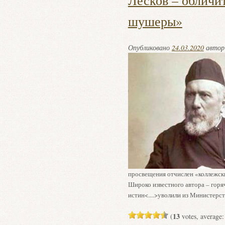
Лесков – обличи
шушеры»
Опубликовано
24.03.2020
авто
просвещения отчислен «коллежски
Широко известного автора – горя
истин<....>уволили из Министерс
13
(
votes, average