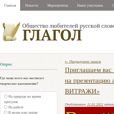
Главная
Новости
Мероприятия
Наши участники
С
←
Предыдущие записи
Опрос
Приглашаем вас в
Где чаще всего вас настигает
на презентацию
творческое вдохновение?
ВИТРАЖИ»
На природе во время
прогулок
Опубликовано
31.01.2021
авто
На работе
В музее или театре