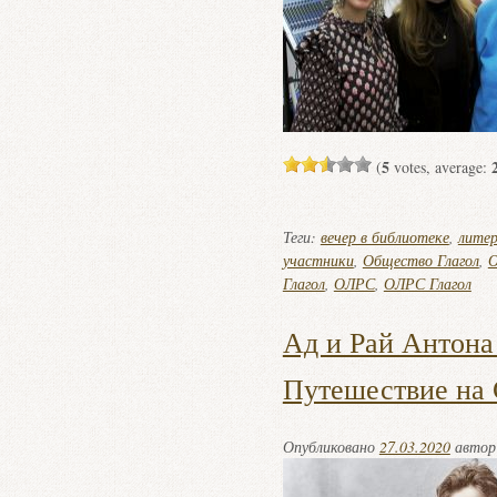
5
(
votes, average:
Теги:
вечер в библиотеке
,
литер
участники
,
Общество Глагол
,
О
Глагол
,
ОЛРС
,
ОЛРС Глагол
Ад и Рай Антона
Путешествие на 
Опубликовано
27.03.2020
авто