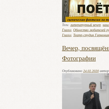
Теги:
литературный вечер
,
наш
Глагол
,
Общество любителей рус
Глагол
,
Театр-студия Гармония
Вечер, посвящён
Фотографии
Опубликовано
24.02.2020
авто