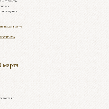
а – горячего
ианских
просвещения.
итать дальше
→
ловесности
 марта
остоится в
.