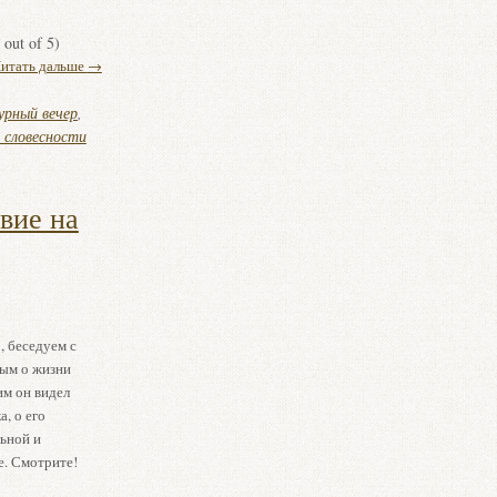
out of 5)
итать дальше
→
урный вечер
,
 словесности
вие на
, беседуем с
ым о жизни
им он видел
, о его
льной и
е. Смотрите!