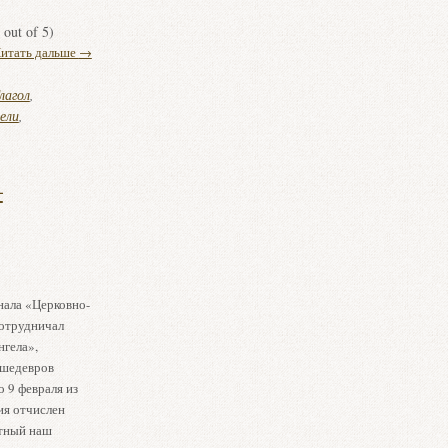
out of 5)
итать дальше
→
лагол
,
ели
,
–
нала «Церковно-
сотрудничал
нгела»,
 шедевров
о 9 февраля из
ия отчислен
стный наш