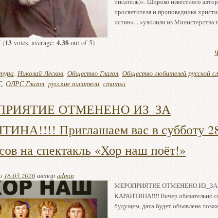
писатель)». Широко известного автор
просветителя и проповедника христ
истин<....>уволили из Министерства 
13
4,38
(
votes, average:
out of 5)
Ч
тура
,
Николай Лесков
,
Общество Глагол
,
Общество любителей русской с
С
,
ОЛРС Глагол
,
русские писатели
,
статьи
ПРИЯТИЕ ОТМЕНЕНО ИЗ_ЗА
ИНА!!!! Приглашаем вас в субботу 28
асов на спектакль «Хор наш поёт!»
но
16.03.2020
автор
admin
МЕРОПРИЯТИЕ ОТМЕНЕНО ИЗ_ЗА
КАРАНТИНА!!!! Вечер обязательно с
будущем, дата будет объявлена позже