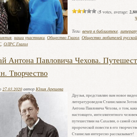
5
2,80
(
votes, average:
Ч
Теги:
вечер в библиотеке
,
литерат
риятия
,
наши участники
,
Общество Глагол
,
Общество любителей русской
С
,
ОЛРС Глагол
ай Антона Павловича Чехова. Путешест
н. Творчество
но
27.03.2020
автор
Юлия Арешева
Друзья, представляю вам новое видео
литературоведом Станиславом Зотов
Антона Павловича Чехова, о том, как
настоящего, интеллигентного человека
путешествии на Сахалин, о самой си
пророческой повести в его творчеств
Станислав интересно рассказывает!