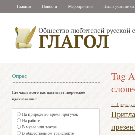
Главная
Новости
Мероприятия
Наши участники
Tag A
Опрос
слове
Где чаще всего вас настигает творческое
вдохновение?
←
Предыдущ
Пригла
На природе во время прогулок
На работе
презе
В музее или театре
В общественном транспорте