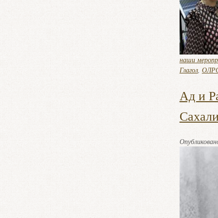
наши мероп
Глагол
,
ОЛР
Ад и Р
Сахали
Опубликова