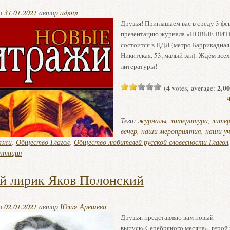
но
31.01.2021
автор
admin
Друзья! Приглашаем вас в среду 3 фев
презентацию журнала «НОВЫЕ ВИТ
состоится в ЦДЛ (метро Баррикадная
Никитская, 53, малый зал). Ждём все
литературы!
4
2,00
(
votes, average:
Ч
Теги:
журналы
,
литература
,
лите
вечер
,
наши мероприятия
,
наши у
ажи
,
Общество Глагол
,
Общество любителей русской словесности Глагол
ентация
й лирик Яков Полонский
но
02.01.2021
автор
Юлия Арешева
Друзья, представляю вам новый
выпуск»Серебряного месяца», герой