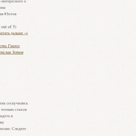
о интересного о
ина
ав #Зотов
out of 5)
итать дальше
→
сти Глагол
,
тслав Зотов
чень соскучились
, чтению стихов
идеть в
ему
позже. Следите