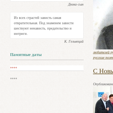
Дюма-сын
Из всех страстей зависть самая
отвратительная. Под знаменем зависти
шествуют ненависть, предательство и
интриги.
К. Гельвеций
любителей ру
Памятные даты
русские поэ
****
С Новы
****
Опубликова