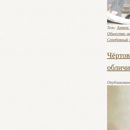
Теги:
Антон 
Общество лю
Серебряный 
Чёртов
обличи
Опубликова