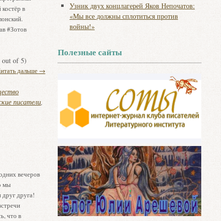
Узник двух концлагерей Яков Непочатов:
 костёр в
«Мы все должны сплотиться против
лонский.
войны!»
ав #Зотов
Полезные сайты
out of 5)
итать дальше
→
ество
ские писатели
,
одних вечеров
о мы
и друг друга!
встречи
ь, что в