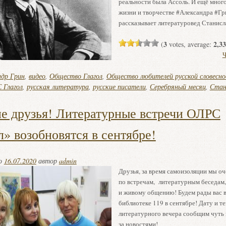
реальности была Ассоль. И ещё мног
жизни и творчестве #Александра #Гр
рассказывает литературовед Станисл
3
2,33
(
votes, average:
Ч
ндр Грин
,
видео
,
Общество Глагол
,
Общество любителей русской словесно
 Глагол
,
русская литература
,
русские писатели
,
Серебряный месяц
,
Стан
е друзья! Литературные встречи ОЛРС
л» возобновятся в сентябре!
но
16.07.2020
автор
admin
Друзья, за время самоизоляции мы о
по встречам, литературным беседам
и живому общению! Будем рады вас в
библиотеке 119 в сентябре! Дату и т
литературного вечера сообщим чуть 
за новостями!