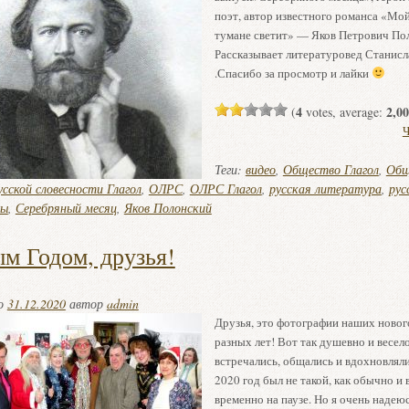
поэт, автор известного романса «Мой
тумане светит» — Яков Петрович По
Рассказывает литературовед Станисл
.Спасибо за просмотр и лайки
4
2,00
(
votes, average:
Ч
Теги:
видео
,
Общество Глагол
,
Общ
сской словесности Глагол
,
ОЛРС
,
ОЛРС Глагол
,
русская литература
,
рус
ты
,
Серебряный месяц
,
Яков Полонский
м Годом, друзья!
но
31.12.2020
автор
admin
Друзья, это фотографии наших новог
разных лет! Вот так душевно и весел
встречались, общались и вдохновлял
2020 год был не такой, как обычно и 
временно на паузе. Но я очень надеюс