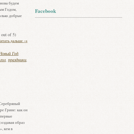
нова будем
ым Годом,
Facebook
олько добрые
out of 5)
итать дальше
→
Новый Год
,
гол
,
праздники
,
«Серебряный
ре Грине: как он
 первые
создавая образ
, кем в