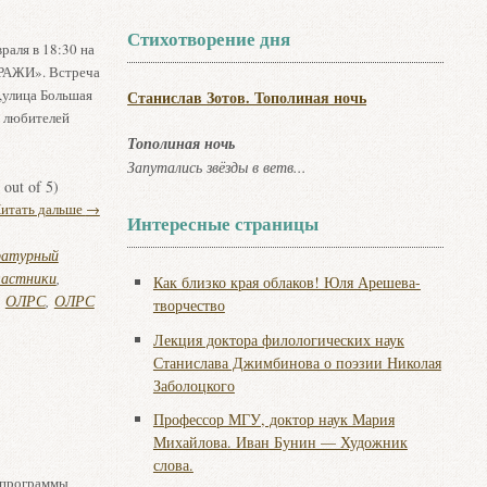
Стихотворение дня
раля в 18:30 на
РАЖИ». Встреча
,улица Большая
Станислав Зотов. Тополиная ночь
х любителей
Тополиная ночь
Запутались звёзды в ветв...
out of 5)
итать дальше
→
Интересные страницы
ратурный
частники
,
Как близко края облаков! Юля Арешева-
,
ОЛРС
,
ОЛРС
творчество
Лекция доктора филологических наук
Станислава Джимбинова о поэзии Николая
Заболоцкого
Профессор МГУ, доктор наук Мария
Михайлова. Иван Бунин — Художник
слова.
 программы