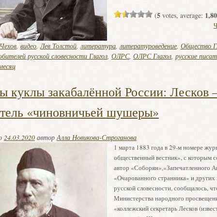
5
1,80
(
votes, average:
Ч
Чехов
,
видео
,
Лев Толстой
,
литература
,
литературоведение
,
Общество Г
бителей русской словесности Глагол
,
ОЛРС
,
ОЛРС Глагол
,
русские писат
месяц
ы куклы закабалённой России: Лесков 
тель «чиновничьей шушеры»
но
24.03.2020
автор
Алла Новикова-Строганова
1 марта 1883 года в 29-м номере жур
общественный вестник», с которым 
автор «Соборян»,«Запечатленного А
«Очарованного странника» и других
русской словесности, сообщалось, чт
Министерства народного просвещен
«коллежский секретарь Лесков (изве