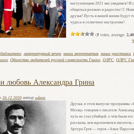
наступающим 2021 мы увидимся! И с
общаться реально и радостно! С Нов
друзья! Пусть в вашей жизни будут т
чудеса и солнечное настроение!
5
2,40
(
votes, average:
Ч
 библиотеке
,
литературный вечер
,
наши мероприятия
,
наши участники
,
агол
,
Общество любителей русской словесности Глагол
,
ОЛРС
,
ОЛРС Гла
и любовь Александра Грина
но
26.12.2020
автор
admin
Друзья, в этом выпуске программы 
Месяц» говорим о писателе Александ
чуть не стал убийцей, о чём были его
рассказы, кем вдохновился писатель, 
Артура Грея — героя «Алых Парусов»