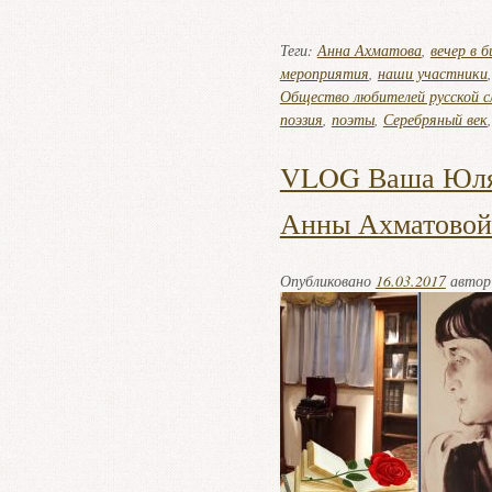
Теги:
Анна Ахматова
,
вечер в 
мероприятия
,
наши участники
Общество любителей русской с
поэзия
,
поэты
,
Серебряный век
VLOG Ваша Юля
Анны Ахматовой
Опубликовано
16.03.2017
авто