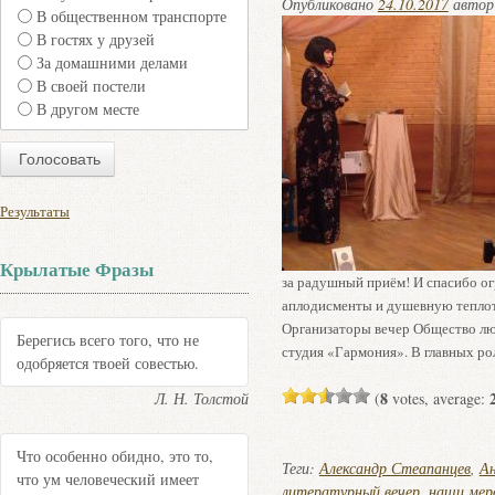
Опубликовано
24.10.2017
авто
В общественном транспорте
В гостях у друзей
За домашними делами
В своей постели
В другом месте
Результаты
Крылатые Фразы
за радушный приём! И спасибо ог
аплодисменты и душевную теплот
Организаторы вечер Общество люб
Берегись всего того, что не
студия «Гармония». В главных ро
одобряется твоей совестью.
8
Л. Н. Толстой
(
votes, average:
Что особенно обидно, это то,
Теги:
Александр Стеапанцев
,
А
что ум человеческий имеет
литературный вечер
,
наши мер