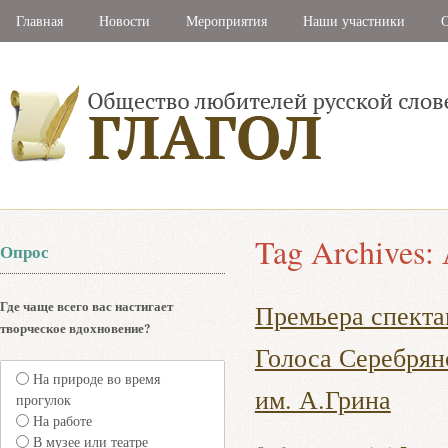
Главная
Новости
Мероприятия
Наши участники
С
Tag Archives:
Опрос
Где чаще всего вас настигает
Премьера спекта
творческое вдохновение?
Голоса Серебрян
На природе во время
им. А.Грина
прогулок
На работе
В музее или театре