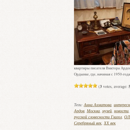
квартиры писателя Виктора Ардо
Ордынке, где, начиная с 1950-год
3
(
votes, average:
Теги:
Анна Ахматова
,
интересн
Ардов
,
Москва
,
музей
,
новости
русской словесности Глагол
,
ОЛ
Серебряный век
,
ХХ век