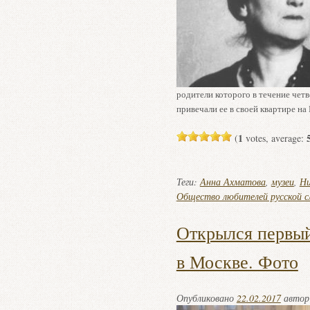
родители которого в течение чет
привечали ее в своей квартире н
1
(
votes, average:
Теги:
Анна Ахматова
,
музеи
,
Ни
Общество любителей русской с
Открылся первы
в Москве. Фото
Опубликовано
22.02.2017
авто