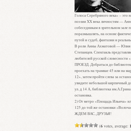
Голоса Серебряного века» – это 
поэзии XX века личностям — Анн
собеседникам в зрительном зале 
поразмышлять, на основе фактиче
путей и судеб, фантазии и реальн
В роли Анны Ахматовой — Юлия 
Степанцев. Спектакль представля
любителей русской словесности «
ПРОЕЗД. Добраться до библиотеки
проехать на трамвае 45 или на м
12», затем пройти слева за остан
увидите небольшой кирпичный до
ул. д 14 А, библиотека им.А.Грина
остановка.
2) От метро «Площадь Ильича» ил
125 до той же остановки «Волочае
ЖДЕМ ВАС, ДРУЗЬЯ!
6
(
votes, average: