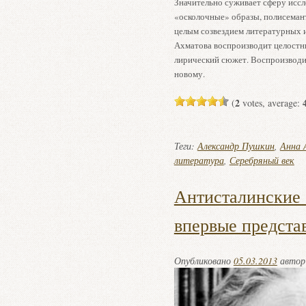
Значительно суживает сферу иссл
«осколочные» образы, полисемант
целым созвездием литературных и
Ахматова воспроизводит целостн
лирический сюжет. Воспроизводит
новому.
2
(
votes, average:
Теги:
Александр Пушкин
,
Анна 
литература
,
Серебряный век
Антисталинские 
впервые предста
Опубликовано
05.03.2013
авто