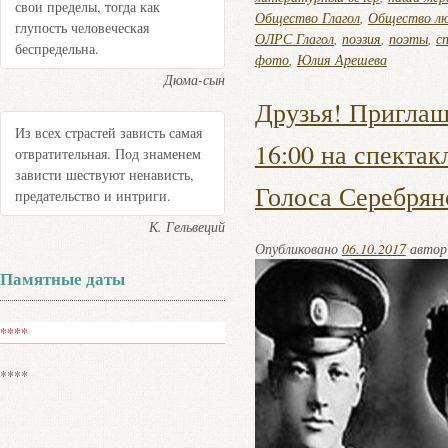
свои пределы, тогда как
Общество Глагол
,
Общество лю
глупость человеческая
ОЛРС Глагол
,
поэзия
,
поэты
,
с
беспредельна.
фото
,
Юлия Арешева
Дюма-сын
Друзья! Приглаш
Из всех страстей зависть самая
16:00 на спектак
отвратительная. Под знаменем
зависти шествуют ненависть,
Голоса Серебрян
предательство и интриги.
К. Гельвеций
Опубликовано
06.10.2017
авто
Памятные даты
****
****