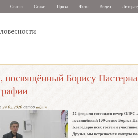
Статьи
Стихи
Проза
Фото
Видео
Литерат
, посвящённый Борису Пастерна
графии
но
24.02.2020
автор
admin
22 февраля состоялся вечер ОЛРС 
посвящённый 130-летию Бориса Па
Благодарю всех гостей и участнико
Друзья, мы встречаемся каждую п