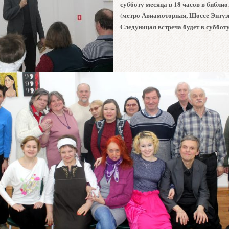
субботу месяца в 18 часов в библи
(метро Авиамоторная, Шоссе Энтузи
Следующая встреча будет в суббот