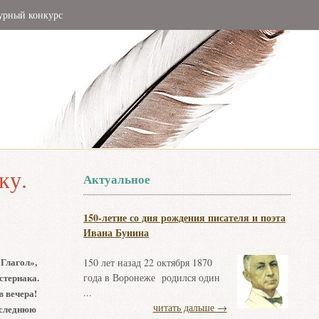
урный конкурс
ку.
Актуальное
150-летие со дня рождения писателя и поэта
Ивана Бунина
«Глагол»,
150 лет назад 22 октября 1870
стернака.
года в Воронеже родился один
...
в вечера!
читать дальше
→
оследнюю