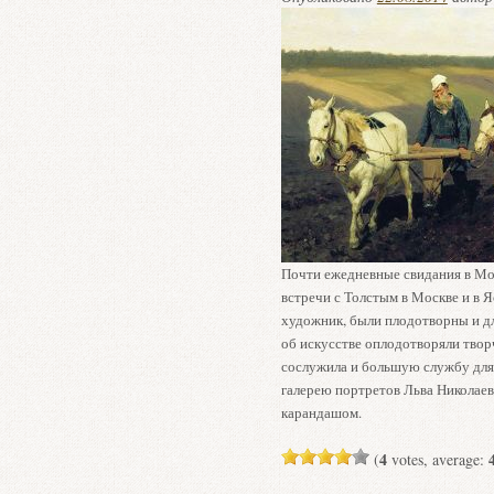
Почти ежедневные свидания в Мос
встречи с Толстым в Москве и в Я
художник, были плодотворны и дл
об искусстве оплодотворяли твор
сослужила и большую службу для
галерею портретов Льва Николаеви
карандашом.
4
(
votes, average: