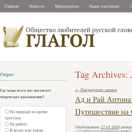
Главная
Новости
Мероприятия
Наши участники
С
Tag Archives:
Опрос
←
Предыдущие записи
Где чаще всего вас настигает
творческое вдохновение?
Ад и Рай Антона
Путешествие на 
На природе во время
прогулок
На работе
Опубликовано
27.03.2020
авто
В музее или театре