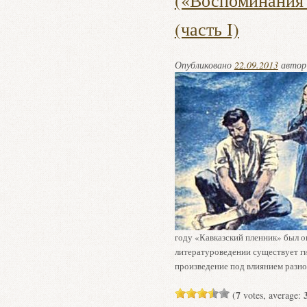
(«Воспоминания 
(часть I)
Опубликовано
22.09.2013
авто
году «Кавказский пленник» был о
литературоведении существует гип
произведение под влиянием раз
7
(
votes, average: