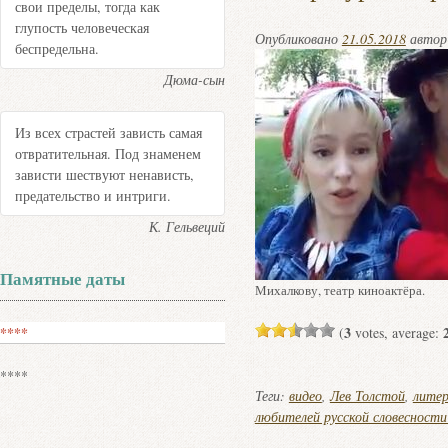
свои пределы, тогда как
глупость человеческая
Опубликовано
21.05.2018
авто
беспредельна.
Дюма-сын
Из всех страстей зависть самая
отвратительная. Под знаменем
зависти шествуют ненависть,
предательство и интриги.
К. Гельвеций
Памятные даты
Михалкову, театр киноактёра.
3
****
(
votes, average:
****
Теги:
видео
,
Лев Толстой
,
лите
любителей русской словесности