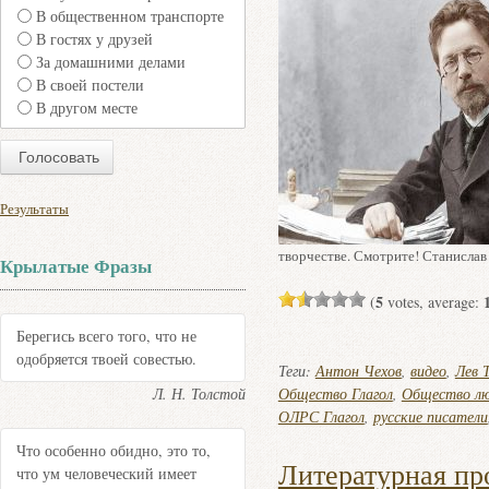
В общественном транспорте
В гостях у друзей
За домашними делами
В своей постели
В другом месте
Результаты
творчестве. Смотрите! Станислав
Крылатые Фразы
5
(
votes, average:
Берегись всего того, что не
одобряется твоей совестью.
Теги:
Антон Чехов
,
видео
,
Лев 
Л. Н. Толстой
Общество Глагол
,
Общество лю
ОЛРС Глагол
,
русские писатели
Что особенно обидно, это то,
Литературная пр
что ум человеческий имеет