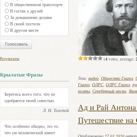
В общественном транспорте
В гостях у друзей
За домашними делами
В своей постели
В другом месте
Результаты
4
(
votes, average:
Крылатые Фразы
Теги:
видео
,
Общество Глагол
,
Глагол
,
ОЛРС
,
ОЛРС Глагол
,
ру
поэты
,
Серебряный месяц
,
Яко
Берегись всего того, что не
одобряется твоей совестью.
Ад и Рай Антона
Л. Н. Толстой
Путешествие на 
Что особенно обидно, это то,
что ум человеческий имеет
Опубликовано
27.03.2020
авто