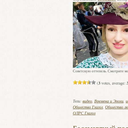
Советскую оттепель. Смотрите м
3
(
votes, average:
Теги:
видео
,
Времена и Эпохи
,
и
Общество Глагол
,
Общество лю
ОЛРС Глагол