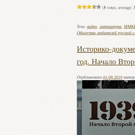
5
(
votes, average:
Теги:
видео
,
литература
,
ММК
Общество любителей русской с
Историко-докуме
год. Начало Вто
Опубликовано
01.09.2019
авто