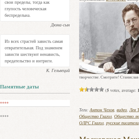
свои пределы, тогда как
глупость человеческая
беспредельна.
Дюма-сын
Из всех страстей зависть самая
отвратительная. Под знаменем
зависти шествуют ненависть,
предательство и интриги.
К. Гельвеций
творчестве. Смотрите! Станислав
Памятные даты
5
(
votes, average:
****
Теги:
Антон Чехов
,
видео
,
Лев 
Общество Глагол
,
Общество лю
****
ОЛРС Глагол
,
русские писатели