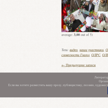
3,00
average:
out of 5)
Теги:
видео
,
наши участники
,
О
словесности Глагол
,
ОЛРС
,
ОЛР
←
Предыдущие записи
Литерату
Орган
Если вы хотите разместить вашу прозу, публицистику, поэзию, художес