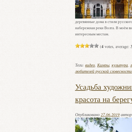
деревянные дома в стили русског
набережная реки Волга. В моём в
интересным местам.
4
(
votes, average:
Теги:
видео
,
Кимры
,
культура
,
любителей русской словесности
Усадьба художн
красота на берег
Опубликовано
27.06.2019
авто