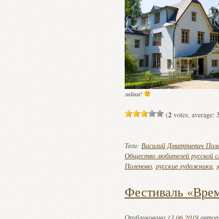
лайки!
2
(
votes, average:
Теги:
Василий Дмитриевич Пол
Общество любителей русской с
Поленово
,
русские художники
,
Фестиваль «Врем
Опубликовано
13.06.2019
авто