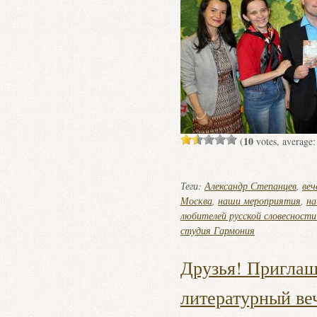
10
(
votes, average
Теги:
Александр Степанцев
,
веч
Москва
,
наши мероприятия
,
на
любителей русской словесности
студия Гармония
Друзья! Приглаша
литературный ве