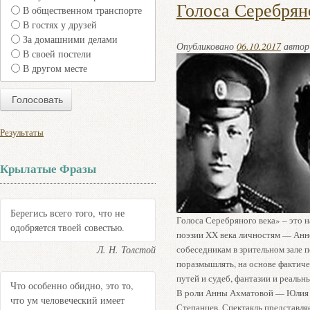
Голоса Серебрян
В общественном транспорте
В гостях у друзей
За домашними делами
Опубликовано
06.10.2017
авто
В своей постели
В другом месте
Результаты
Крылатые Фразы
Берегись всего того, что не
Голоса Серебряного века» – это 
одобряется твоей совестью.
поэзии XX века личностям — Анн
Л. Н. Толстой
собеседникам в зрительном зале 
поразмышлять, на основе фактиче
путей и судеб, фантазии и реальн
Что особенно обидно, это то,
В роли Анны Ахматовой — Юлия 
что ум человеческий имеет
Степанцев. Спектакль представля