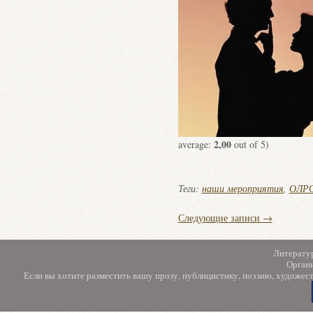
2,00
average:
out of 5)
Теги:
наши мероприятия
,
ОЛРС
Следующие записи
→
Литерату
Орган
Если вы хотите разместить вашу прозу, публицистику, поэзию, художес