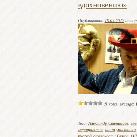
вдохновению»
Опубликовано
18.05.2017
авто
9
(
votes, average:
Теги:
Александр Степанцев
,
веч
мероприятия
,
наши участники
русской словесности Глагол
,
ОЛ