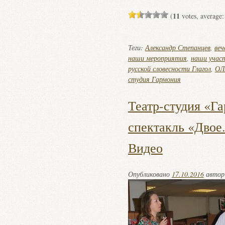
11
(
votes, average
Теги:
Александр Степанцев
,
веч
наши мероприятия
,
наши учас
русской словесности Глагол
,
ОЛ
студия Гармония
Театр-студия «Г
спектакль «Двое
Видео
Опубликовано
17.10.2016
авто