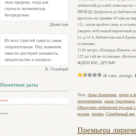
свои пределы, тогда как
любителей русской словесности «
глупость человеческая
ПРОЕЗД. Добраться до библиотеки
беспредельна.
проехать на трамвае 45 или на м
Дюма-сын
12», затем пройти слева за остан
увидите небольшой кирпичный до
ул. д 14 А, библиотека им.А.Грина
Из всех страстей зависть самая
остановка.
отвратительная. Под знаменем
2) От метро «Площадь Ильича» ил
зависти шествуют ненависть,
125 до той же остановки «Волочае
предательство и интриги.
ЖДЕМ ВАС, ДРУЗЬЯ!
К. Гельвеций
6
(
votes, average:
Памятные даты
Теги:
Анна Ахматова
,
вечер в 
****
мероприятия
,
наши участники
Общество любителей русской с
поэзия
,
поэты
,
Серебряный век
****
Премьера лирич