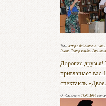
Теги:
вечер в библиотеке
,
наши
Глагол
,
Театр-студия Гармония
Дорогие друзья!
приглашает вас 1
спектакль «Двое
Опубликовано
31.03.2016
авто