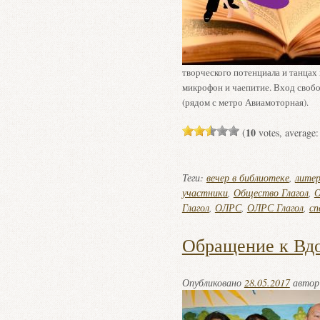
творческого потенциала и танцах
микрофон и чаепитие. Вход своб
(рядом с метро Авиамоторная).
10
(
votes, average
Теги:
вечер в библиотеке
,
литер
участники
,
Общество Глагол
,
О
Глагол
,
ОЛРС
,
ОЛРС Глагол
,
сп
Обращение к Вд
Опубликовано
28.05.2017
авто