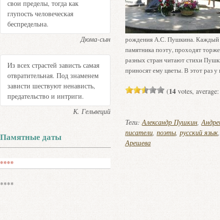
свои пределы, тогда как
глупость человеческая
беспредельна.
Дюма-сын
рождения А.С. Пушкина. Каждый 
памятника поэту, проходят торже
разных стран читают стихи Пушк
Из всех страстей зависть самая
приносят ему цветы. В этот раз у
отвратительная. Под знаменем
зависти шествуют ненависть,
14
(
votes, average
предательство и интриги.
К. Гельвеций
Теги:
Александр Пушкин
,
Андре
писатели
,
поэты
,
русский язык
Памятные даты
Арешева
****
****