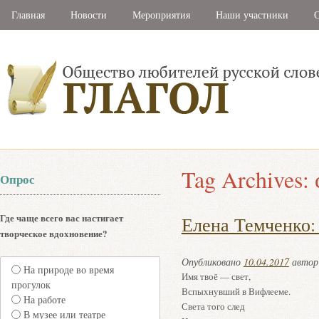
Главная
Новости
Мероприятия
Наши участники
С
Tag Archives:
Опрос
Где чаще всего вас настигает
Елена Темченко: 
творческое вдохновение?
Опубликовано
10.04.2017
авто
На природе во время
Имя твоё — свет,
прогулок
Вспыхнувший в Вифлееме.
На работе
Света того след
В музее или театре