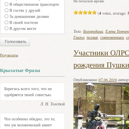
Не погасило время.
В общественном транспорте
В гостях у друзей
4
(
votes, average:
За домашними делами
В своей постели
В другом месте
Теги:
Богородица
,
Елена Темчен
Глагол
,
поэзия
,
современники
,
с
Участники ОЛРС 
Результаты
рождения Пушки
Крылатые Фразы
Опубликовано
07.06.2016
авто
Берегись всего того, что не
одобряется твоей совестью.
Л. Н. Толстой
Что особенно обидно, это то,
что ум человеческий имеет