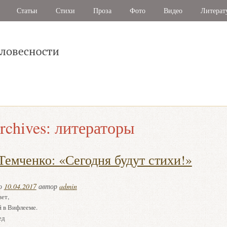
Статьи
Стихи
Проза
Фото
Видео
Литерат
rchives:
литераторы
Темченко: «Сегодня будут стихи!»
но
10.04.2017
автор
admin
ет,
 в Вифлееме.
ед