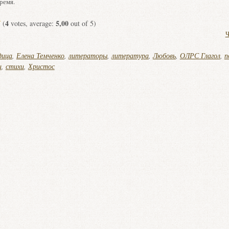
ремя.
4
5,00
(
votes, average:
out of 5)
Ч
дица
,
Елена Темченко
,
литераторы
,
литература
,
Любовь
,
ОЛРС Глагол
,
п
и
,
стихи
,
Христос