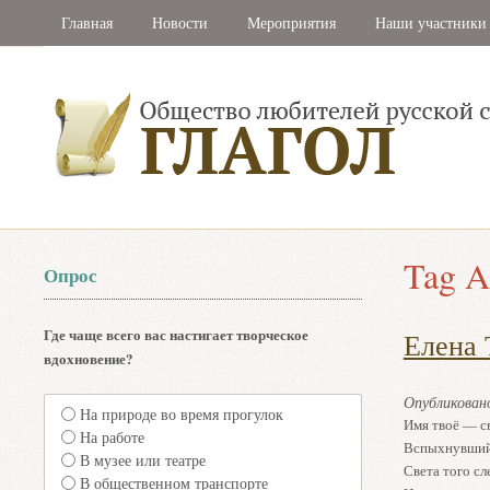
Главная
Новости
Мероприятия
Наши участники
Tag A
Опрос
Где чаще всего вас настигает творческое
Елена 
вдохновение?
Опубликова
На природе во время прогулок
Имя твоё — св
На работе
Вспыхнувший
В музее или театре
Света того сл
В общественном транспорте