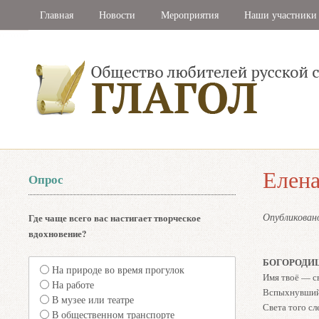
Главная
Новости
Мероприятия
Наши участники
Елена
Опрос
Опубликова
Где чаще всего вас настигает творческое
вдохновение?
БОГОРОДИ
На природе во время прогулок
Имя твоё — св
На работе
Вспыхнувший
В музее или театре
Света того сл
В общественном транспорте