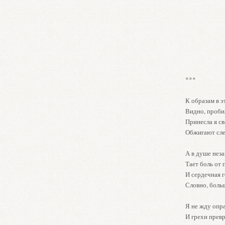
***
К образам в э
Видно, пробил
Принесла я св
Обжигают слез
А в душе нез
Тает боль от
И сердечная г
Словно, больш
Я не жду опр
И грехи прев