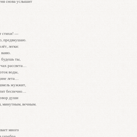
еня снова услышит
т стихи! —
, предвкушаю.
лёт, легки:
 ваяю.
 будешь ты,
учах рассвета…
оток воды,
дине лета…
шмель жужжит,
тит беспечно…
говор души
 минутным, вечным.
ывает много
 серебра,