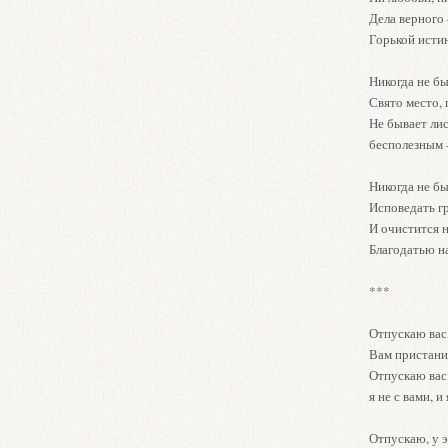
Дела верного
Горькой исти
Никогда не бы
Свято место,
Не бывает лис
бесполезным 
Никогда не б
Исповедать г
И очистится н
Благодатью н
***
Отпускаю ва
Вам пристани
Отпускаю вас
я не с вами, и
Отпускаю, у э