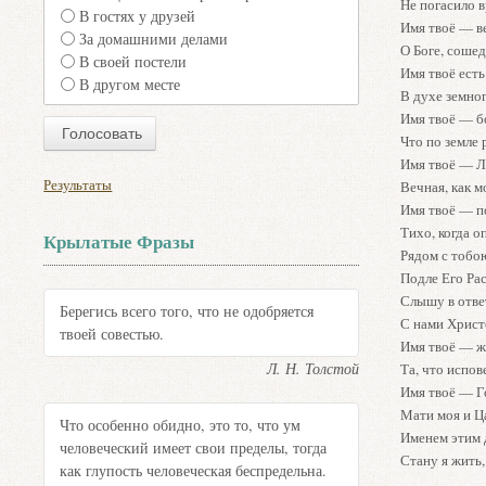
Не погасило в
В гостях у друзей
Имя твоё — в
За домашними делами
О Боге, сошед
В своей постели
Имя твоё есть
В другом месте
В духе земног
Имя твоё — б
Что по земле 
Имя твоё — Л
Результаты
Вечная, как м
Имя твоё — 
Тихо, когда о
Крылатые Фразы
Рядом с тобо
Подле Его Рас
Слышу в отве
Берегись всего того, что не одобряется
С нами Хрис
твоей совестью.
Имя твоё — 
Л. Н. Толстой
Та, что испов
Имя твоё — Г
Мати моя и Ц
Что особенно обидно, это то, что ум
Именем этим 
человеческий имеет свои пределы, тогда
Стану я жить,
как глупость человеческая беспредельна.