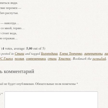
лпиться люди.
твие перемен —
бич распутья.
 — навсегда…
о со мной, теряю…
 стоит вода,
ую отражая…
4
5,00
(
votes, average:
out of 5)
s posted in
Стихи
and tagged
Богородица
,
Елена Темченко
,
литераторы
,
ли
С Глагол
,
поэзия
,
современники
,
стихи
,
Христос
. Bookmark the
permalink
.
ь комментарий
il не будет опубликован.
Обязательные поля помечены
*
й
*