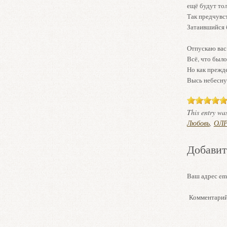
ещё будут то
Так предчувс
Затаившийся 
Отпускаю вас
Всё, что был
Но как прежде
Высь небесн
This entry wa
Любовь
,
ОЛР
Добавит
Ваш адрес ema
Комментари