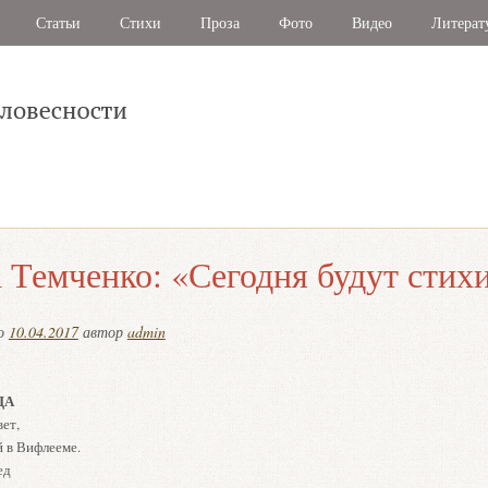
Статьи
Стихи
Проза
Фото
Видео
Литерат
 Темченко: «Сегодня будут стих
но
10.04.2017
автор
admin
ЦА
ет,
 в Вифлееме.
ед