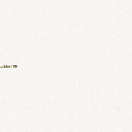
тература
,