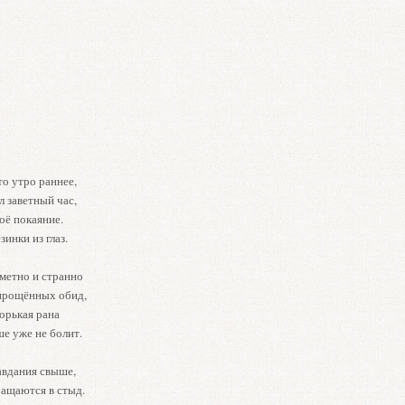
то утро раннее,
 заветный час,
оё покаяние.
инки из глаз.
аметно и странно
 прощённых обид,
орькая рана
е уже не болит.
авдания свыше,
ращаются в стыд.