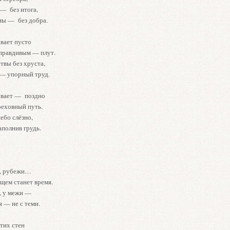
 — без итога,
ны — без добра.
вает пусто
 правдивым — плут.
твы без хруста,
— упорный труд.
ывает — поздно
реховный путь.
ебо слёзно,
аполнив грудь.
с, рубежи…
щем станет время.
, у межи —
 я — не с теми.
тих стен