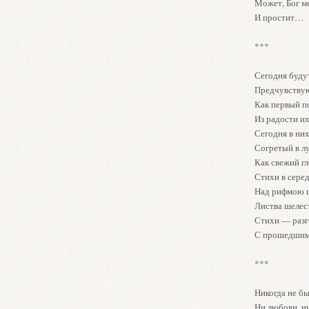
Может, Бог м
И простит…
***
Сегодня буду
Предчувствую
Как первый по
Из радости их
Сегодня в них
Согретый в л
Как свежий гл
Стихи в сере
Над рифмою 
Листва шелес
Стихи — раз
С прошедшим,
***
Никогда не б
Ни любови, ни