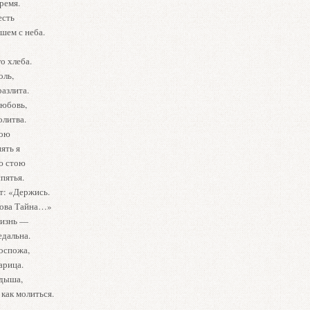
ремя.
есть
шем с неба.
о хлеба.
оль,
разлита.
юбовь,
олитва.
пою
пять я
ю стою
пятья.
т: «Держись.
това Тайна…»
жизнь —
едальна.
оспожа,
арица.
дыша,
 как молиться.