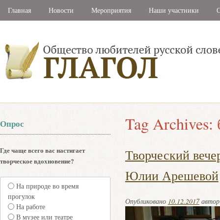
Главная
Новости
Мероприятия
Наши участники
С
Tag Archives:
Опрос
Где чаще всего вас настигает
Творческий вече
творческое вдохновение?
Юлии Арешевой
На природе во время
прогулок
Опубликовано
10.12.2017
авто
На работе
В музее или театре