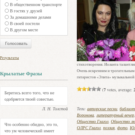
В общественном транспорте
В гостях у друзей
За домашними делами
В своей постели
В другом месте
Результаты
стихотворения. Иоланта талантли
Очень искренним и трогательным
Крылатые Фразы
гитаристов «Элита» музыкальной
7
(
votes, average:
Берегись всего того, что не
одобряется твоей совестью.
Л. Н. Толстой
Теги:
авторские песни
,
библиот
Воронова
,
литературный вечер
Общество Глагол
,
Общество лю
Что особенно обидно, это то,
ОЛРС Глагол
,
поэзия
,
фото
,
Юл
что ум человеческий имеет