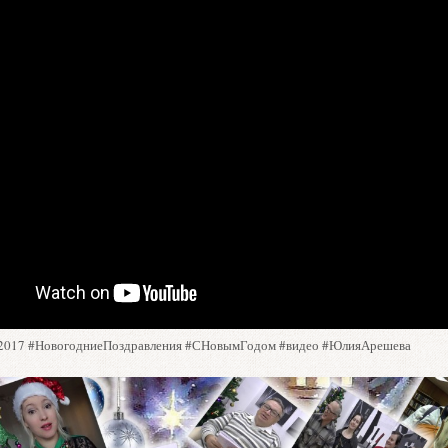
2017 #НовогодниеПоздравления #СНовымГодом #видео #ЮлияАрешева