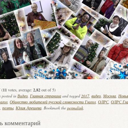
11
2,82
(
votes, average:
out of 5)
s posted in
Видео
,
Главная страница
and tagged
2017
,
видео
,
Москва
,
Новы
агол
,
Общество любителей русской словесности Глагол
,
ОЛРС
,
ОЛРС Гла
,
поэты
,
Юлия Арешева
. Bookmark the
permalink
.
ь комментарий