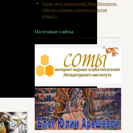
Узник двух концлагерей Яков Непочатов:
«Мы все должны сплотиться против
войны!»
Полезные сайты