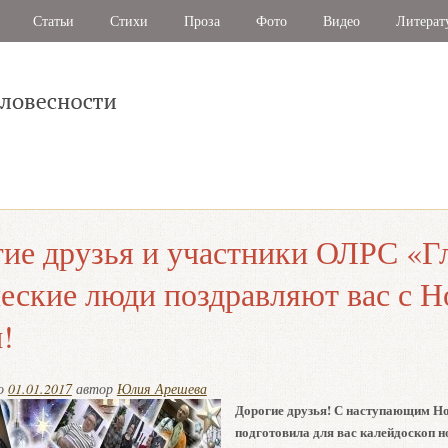
Статьи
Стихи
Проза
Фото
Видео
Литерат
ие друзья и участники ОЛРС «Г
еские люди поздравляют вас с 
!
но
01.01.2017
автор
Юлия Арешева
Дорогие друзья! С наступающим Н
подготовила для вас калейдоскоп 