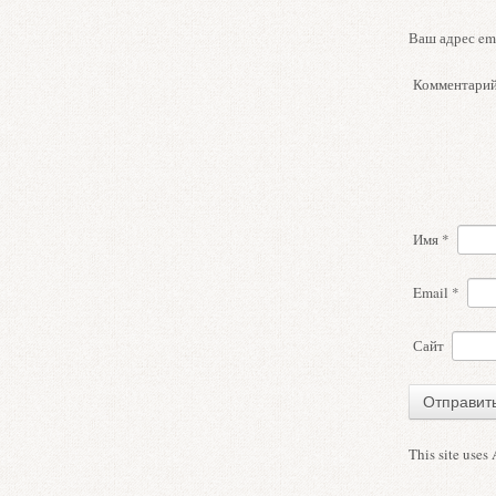
Ваш адрес ema
Комментари
Имя
*
Email
*
Сайт
This site uses