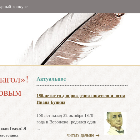
урный конкурс
лагол»!
Актуальное
Новым
150-летие со дня рождения писателя и поэта
Ивана Бунина
150 лет назад 22 октября 1870
года в Воронеже родился один
овым Годом! Я
...
новогодних
читать дальше
→