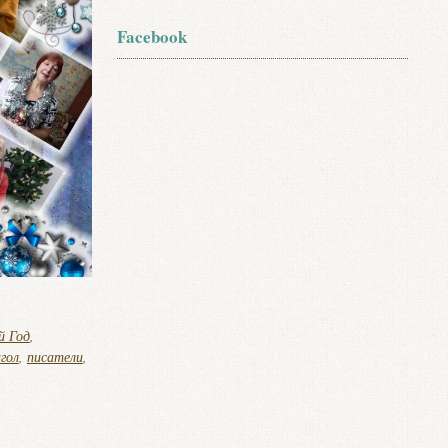
Facebook
й Год
,
гол
,
писатели
,