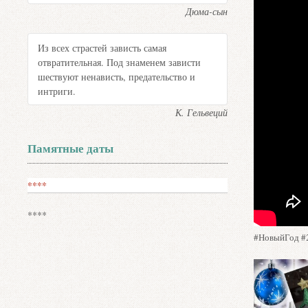
Дюма-сын
Из всех страстей зависть самая
отвратительная. Под знаменем зависти
шествуют ненависть, предательство и
интриги.
К. Гельвеций
Памятные даты
****
****
#НовыйГод #