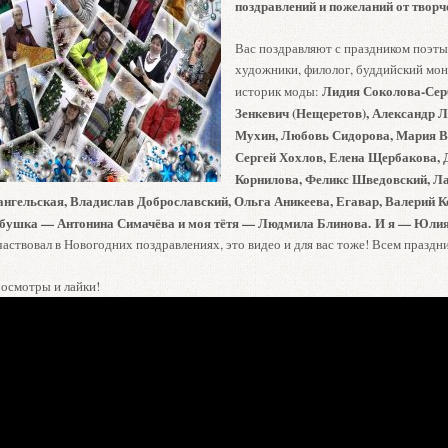
поздравлений и пожеланий от творч
Вас поздравляют с праздником поэты,
художники, филолог, буддийский мона
Лидия Соколова-Сер
историк моды:
Зенкевич (Нещеретов), Александр 
Мухин, Любовь Сидорова, Мария В
Сергей Хохлов, Елена Щербакова, 
Корнилова, Феликс Шведовский, Ла
нгельская, Владислав Доброславский, Ольга Аникеева, Егавар, Валерий К
абушка — Антонина Симачёва и моя тётя — Людмила Блинова. И я — Юли
частвовал в Новогодних поздравлениях, это видео и для вас тоже! Всем праздн
росмотры и лайки!