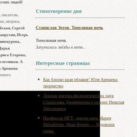
еских людей!
Стихотворение дня
 писатели,
х, актриса,
Станислав Зотов. Тополиная ночь
бская, Сергей
Лаврухин, Игорь
Тополиная ночь
инокурова,
Запутались звёзды в ветв...
Дарья
риса Егорова,
олесников. А
Интересные страницы
я Арешева
ичного
Как близко края облаков! Юля Арешева-
творчество
Лекция доктора филологических наук
Станислава Джимбинова о поэзии Николая
Заболоцкого
Профессор МГУ, доктор наук Мария
Михайлова. Иван Бунин — Художник
слова.