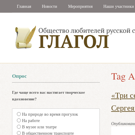
Главная
Новости
Мероприятия
Наши участники
Tag A
Опрос
Где чаще всего вас настигает творческое
«Три с
вдохновение?
Сергея
На природе во время прогулок
На работе
Опубликова
В музее или театре
В общественном транспорте