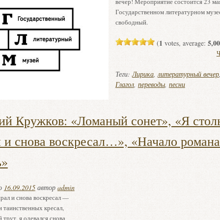
вечер! Мероприятие состоится 23 мая
Государственном литературном музе
свободный.
1
5,00
(
votes, average:
Ч
Теги:
Лирика
,
литературный вечер
Глагол
,
переводы
,
песни
ий Кружков: «Ломаный сонет», «Я стол
 и снова воскресал…», «Начало романа
ь»
но
16.09.2015
автор
admin
рал и снова воскресал —
и таинственных кресал,
трут, я одевался снова