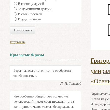
В гостях у друзей
За домашними делами
В своей постели
В другом месте
Результаты
Крылатые Фразы
Григор
умирал
Берегись всего того, что не одобряется
твоей совестью.
«Осен
Л. Н. Толстой
Опубликова
Что особенно обидно, это то, что ум
Я столько уми
человеческий имеет свои пределы, тогда
И под ударам
как глупость человеческая беспредельна.
Перегоревший 