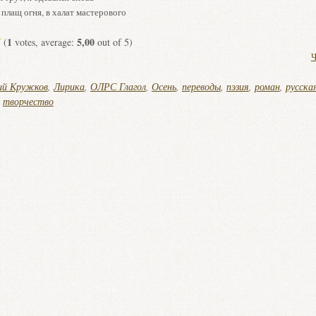
плащ огня, в халат мастерового
1
5,00
(
votes, average:
out of 5)
Ч
ий Кружков
,
Лирика
,
ОЛРС Глагол
,
Осень
,
переводы
,
пэзия
,
роман
,
русска
,
творчество