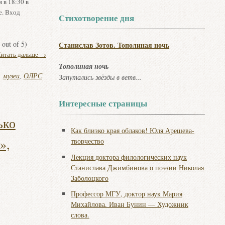
 в 18:30 в
е. Вход
Стихотворение дня
out of 5)
Станислав Зотов. Тополиная ночь
итать дальше
→
Тополиная ночь
,
музеи
,
ОЛРС
Запутались звёзды в ветв...
Интересные страницы
ько
Как близко края облаков! Юля Арешева-
»,
творчество
Лекция доктора филологических наук
Станислава Джимбинова о поэзии Николая
Заболоцкого
Профессор МГУ, доктор наук Мария
Михайлова. Иван Бунин — Художник
слова.