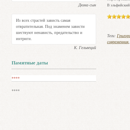
Дюма-сын
В эльфийский 
Из всех страстей зависть самая
отвратительная. Под знаменем зависти
шествуют ненависть, предательство и
Теги:
Григор
интриги.
современник
К. Гельвеций
Памятные даты
****
****