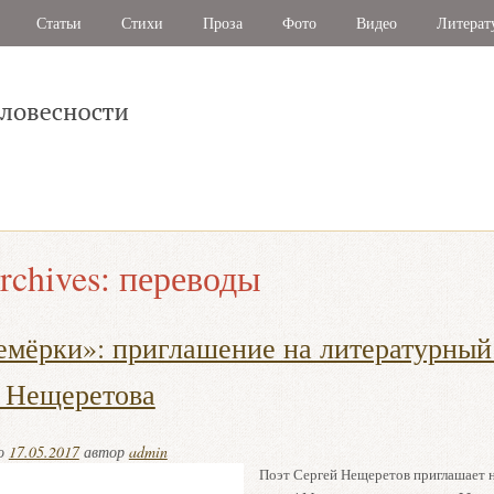
Статьи
Стихи
Проза
Фото
Видео
Литерат
rchives:
переводы
емёрки»: приглашение на литературный
 Нещеретова
но
17.05.2017
автор
admin
Поэт Сергей Нещеретов приглашает 