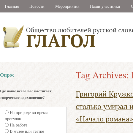
Главная
Новости
Мероприятия
Наши участники
С
Tag Archives:
Опрос
Где чаще всего вас настигает
Григорий Кружко
творческое вдохновение?
столько умирал 
На природе во время
«Начало романа»
прогулок
На работе
В музее или театре