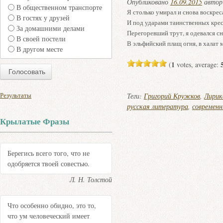
Опубликовано
16.09.2015
авто
В общественном транспорте
Я столько умирал и снова воскре
В гостях у друзей
И под ударами таинственных крес
За домашними делами
Перегоревший трут, я одевался с
В своей постели
В эльфийский плащ огня, в халат 
В другом месте
1
(
votes, average:
Результаты
Теги:
Григорий Кружков
,
Лирик
русская литература
,
современн
Крылатые Фразы
Берегись всего того, что не
одобряется твоей совестью.
Л. Н. Толстой
Что особенно обидно, это то,
что ум человеческий имеет