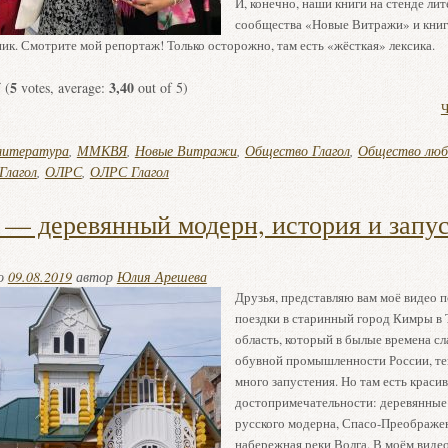
И, конечно, наши книги на стенде ли
сообщества «Новые Витражи» и книг
к. Смотрите мой репортаж! Только осторожно, там есть «жёсткая» лексика.
5
3,40
(
votes, average:
out of 5)
Ч
литература
,
ММКВЯ
,
Новые Витражи
,
Общество Глагол
,
Общество люб
Глагол
,
ОЛРС
,
ОЛРС Глагол
— деревянный модерн, история и запу
но
09.08.2019
автор
Юлия Арешева
Друзья, представляю вам моё видео п
поездки в старинный город Кимры в
область, который в былые времена сл
обувной промышленности России, те
много запустения. Но там есть краси
достопримечательности: деревянные 
русского модерна, Спасо-Преображе
набережная реки Волга. В моём виде