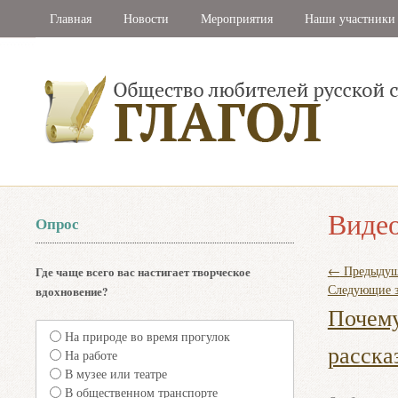
Главная
Новости
Мероприятия
Наши участники
Виде
Опрос
←
Предыдущ
Где чаще всего вас настигает творческое
Следующие 
вдохновение?
Почему
На природе во время прогулок
расска
На работе
В музее или театре
В общественном транспорте