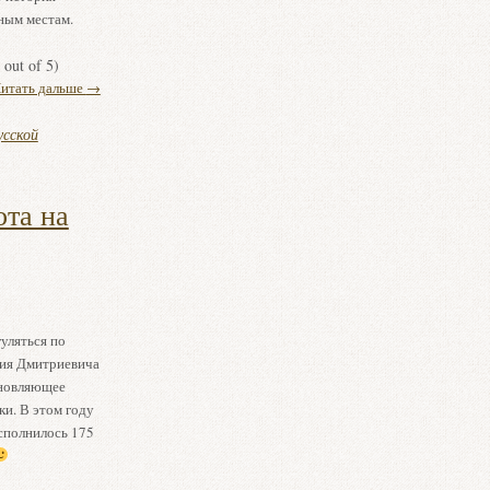
ным местам.
out of 5)
итать дальше
→
сской
ота на
гуляться по
лия Дмитриевича
хновляющее
ки. В этом году
сполнилось 175