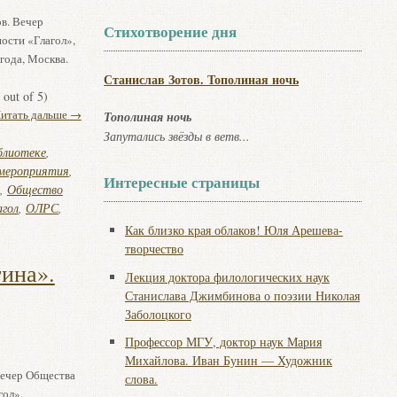
в. Вечер
Стихотворение дня
ости «Глагол»,
года, Москва.
Станислав Зотов. Тополиная ночь
out of 5)
итать дальше
→
Тополиная ночь
Запутались звёзды в ветв...
иблиотеке
,
мероприятия
,
Интересные страницы
,
Общество
агол
,
ОЛРС
,
Как близко края облаков! Юля Арешева-
творчество
ина».
Лекция доктора филологических наук
Станислава Джимбинова о поэзии Николая
Заболоцкого
Профессор МГУ, доктор наук Мария
Михайлова. Иван Бунин — Художник
Вечер Общества
слова.
гол»,