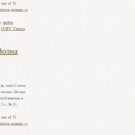
out of 5)
итать дальше
→
в
,
видео
,
,
ОЛРС Глагол
,
Волна
ль, член Союза
ю песню «Волна
опубликован в
 г., № 5)
out of 5)
итать дальше
→