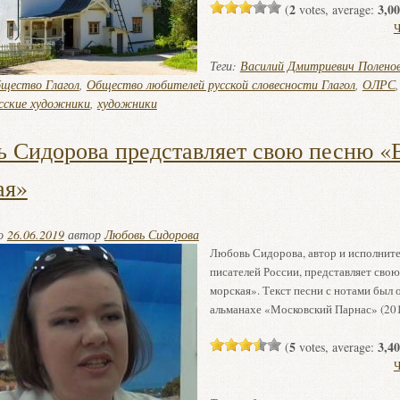
2
3,00
(
votes, average:
Ч
Теги:
Василий Дмитриевич Полено
щество Глагол
,
Общество любителей русской словесности Глагол
,
ОЛРС
сские художники
,
художники
 Сидорова представляет свою песню «
ая»
но
26.06.2019
автор
Любовь Сидорова
Любовь Сидорова, автор и исполните
писателей России, представляет сво
морская». Текст песни с нотами был 
альманахе «Московский Парнас» (2013
5
3,40
(
votes, average:
Ч