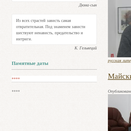
Дюма-сын
Из всех страстей зависть самая
отвратительная. Под знаменем зависти
шествуют ненависть, предательство и
интриги.
К. Гельвеций
русская лит
Памятные даты
Майски
****
Опубликова
****