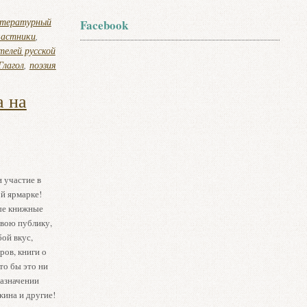
итературный
Facebook
частники
,
елей русской
лагол
,
поэзия
 на
и участие в
й ярмарке!
ые книжные
свою публику,
ой вкус,
ров, книги о
то бы это ни
назначении
жина и другие!