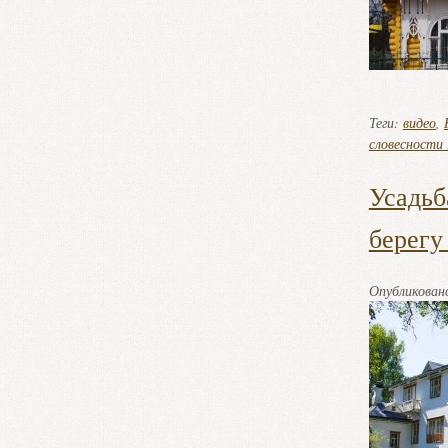
Теги:
видео
,
словесности 
Усадьб
берегу
Опубликова