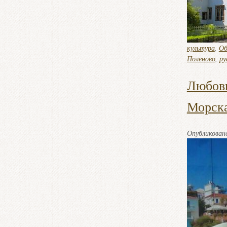
культура
,
Об
Поленово
,
ру
Любовь
Морск
Опубликова