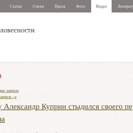
Статьи
Стихи
Проза
Фото
Видео
Литерат
о
ие записи
записи
→
 Александр Куприн стыдился своего пе
за