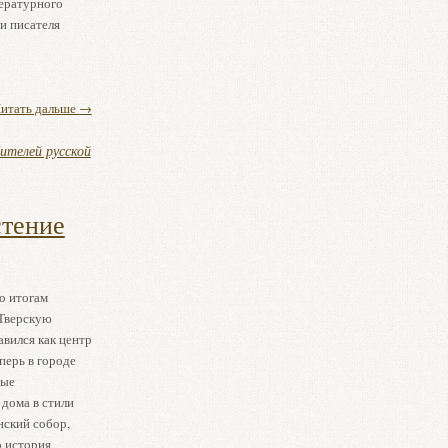
тературного
и писателя
итать дальше
→
ителей русской
стение
о итогам
 Тверскую
авился как центр
перь в городе
вые
дома в стили
нский собор,
о история