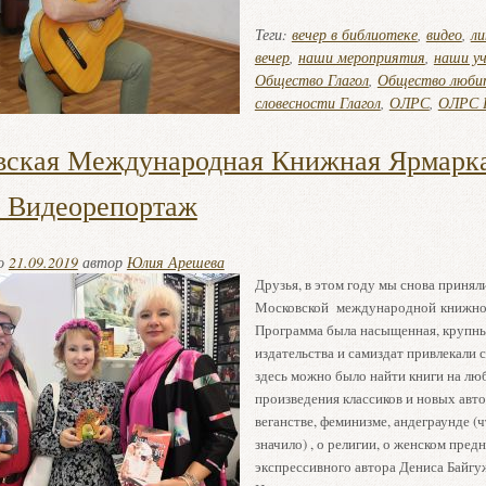
Теги:
вечер в библиотеке
,
видео
,
л
вечер
,
наши мероприятия
,
наши у
Общество Глагол
,
Общество любит
словесности Глагол
,
ОЛРС
,
ОЛРС Г
ская Международная Книжная Ярмарка
 Видеорепортаж
но
21.09.2019
автор
Юлия Арешева
Друзья, в этом году мы снова принял
Московской международной книжно
Программа была насыщенная, крупн
издательства и самиздат привлекали 
здесь можно было найти книги на люб
произведения классиков и новых авто
веганстве, феминизме, андеграунде (ч
значило) , о религии, о женском пред
экспрессивного автора Дениса Байгу