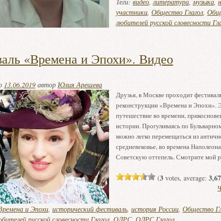
Теги:
видео
,
литература
,
музыка
,
участники
,
Общество Глагол
,
Общ
любителей русской словесности Гл
аль «Времена и Эпохи». Видео
но
13.06.2019
автор
Юлия Арешева
Друзья, в Москве проходит фестивал
реконструкции «Времена и Эпохи». 
путешествие во времени, прикоснове
истории. Прогуливаясь по Бульварно
можно легко перемещаться из античн
средневековье, во времена Наполеона
Советскую оттепель. Смотрите мой 
3
3,67
(
votes, average:
Ч
Времена и Эпохи
,
исторический фестиваль
,
история России
,
Общество Гл
бителей русской словесности Глагол
,
ОЛРС
,
ОЛРС Глагол