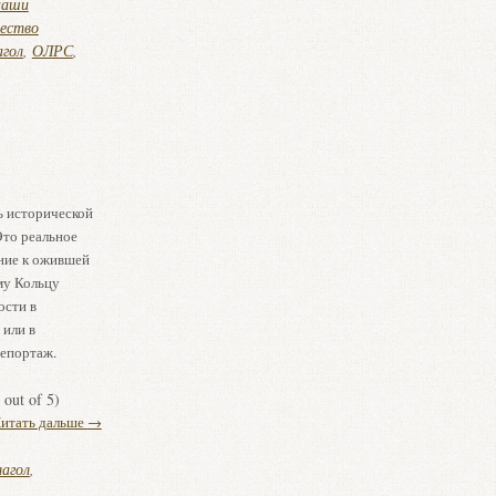
наши
ество
агол
,
ОЛРС
,
ь исторической
Это реальное
ние к ожившей
му Кольцу
ости в
 или в
репортаж.
out of 5)
итать дальше
→
агол
,