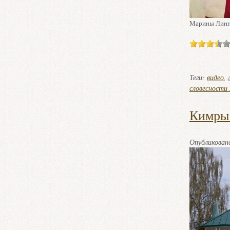
Марины Линни
Теги:
видео
,
словесности 
Кимры 
Опубликова