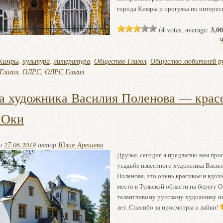
города Кимры и прогулка по интерес
4
3,00
(
votes, average:
Ч
Кимры
,
культура
,
литература
,
Общество Глагол
,
Общество любителей ру
Глагол
,
ОЛРС
,
ОЛРС Глагол
а художника Василия Поленова — крас
 Оки
но
27.06.2019
автор
Юлия Арешева
Друзья, сегодня я предлагаю вам про
усадьбе известного художника Васи
Поленова, это очень красивое и вдо
место в Тульской области на берегу О
талантливому русскому художнику и
лет. Спасибо за просмотры и лайки!