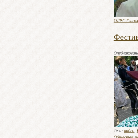
ОЛРС Глагол
Фестив
Опубликова
Теги:
видео
,
Общество лю