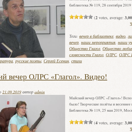
библиотека № 119, 28 сентября 2019 
2
3,00
(
votes, average:
Ч
Теги:
вечер в библиотеке
,
видео
,
л
вечер
,
наши мероприятия
,
наши у
Общество Глагол
,
Общество любит
словесности Глагол
,
ОЛРС
,
ОЛРС Г
ература
,
русские поэты
,
Сергей Есенин
,
стихи
й вечер ОЛРС «Глагол». Видео!
но
21.09.2019
автор
admin
Майский вечер ОЛРС «Глагол»! Вспом
было! Творческие полёты и весеннее
Библиотека № 119, 25 мая 2019, Мос
4
3,00
(
votes, average:
Ч