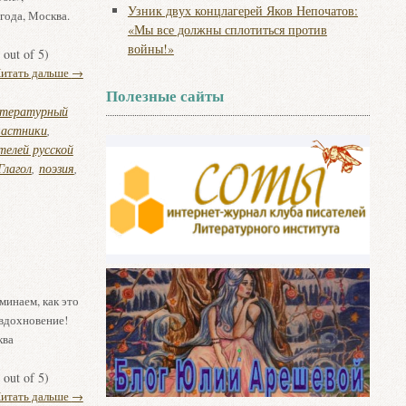
Узник двух концлагерей Яков Непочатов:
года, Москва.
«Мы все должны сплотиться против
войны!»
out of 5)
итать дальше
→
Полезные сайты
итературный
частники
,
елей русской
лагол
,
поэзия
,
инаем, как это
 вдохновение!
ква
out of 5)
итать дальше
→