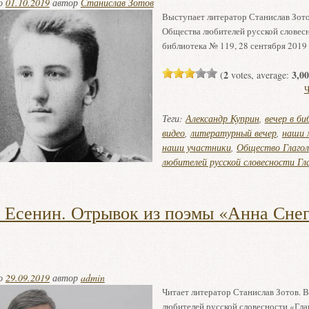
но
01.10.2019
автор
Станислав Зотов
Выступает литератор Станислав Зото
Общества любителей русской словесн
библиотека № 119, 28 сентября 2019 
2
3,00
(
votes, average:
Ч
Теги:
Александр Куприн
,
вечер в б
видео
,
литературный вечер
,
наши 
наши участники
,
Общество Глагол
любителей русской словесности Гл
 Есенин. Отрывок из поэмы «Анна Снег
но
29.09.2019
автор
admin
Читает литератор Станислав Зотов. 
любителей русской словесности «Гла