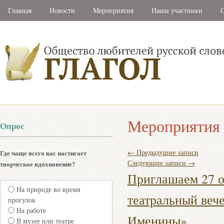
Главная
Новости
Мероприятия
Наши участники
С
Мероприятия
Опрос
←
Предыдущие записи
Где чаще всего вас настигает
Следующие записи
→
творческое вдохновение?
Приглашаем 27 ок
На природе во время
театральный веч
прогулок
На работе
Именины»
В музее или театре