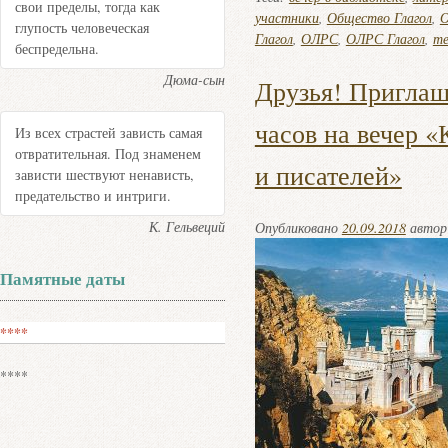
свои пределы, тогда как
участники
,
Общество Глагол
,
О
глупость человеческая
Глагол
,
ОЛРС
,
ОЛРС Глагол
,
т
беспредельна.
Дюма-сын
Друзья! Приглаша
часов на вечер «
Из всех страстей зависть самая
отвратительная. Под знаменем
и писателей»
зависти шествуют ненависть,
предательство и интриги.
К. Гельвеций
Опубликовано
20.09.2018
авто
Памятные даты
****
****