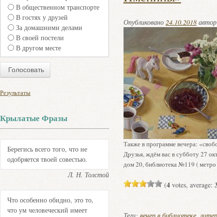
В общественном транспорте
В гостях у друзей
Опубликовано
24.10.2018
авто
За домашними делами
В своей постели
В другом месте
Результаты
Крылатые Фразы
Также в программе вечера: «своб
Берегись всего того, что не
Друзья, ждём вас в субботу 27 ок
одобряется твоей совестью.
дом 20, библиотека №119 ( метро
Л. Н. Толстой
4
(
votes, average:
Что особенно обидно, это то,
что ум человеческий имеет
Теги:
вечер в библиотеке
,
литер