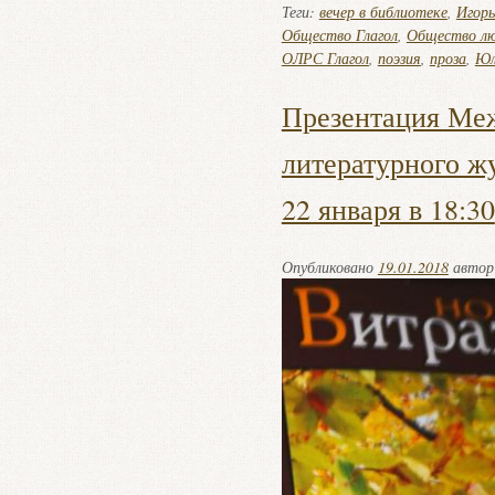
Теги:
вечер в библиотеке
,
Игорь
Общество Глагол
,
Общество лю
ОЛРС Глагол
,
поэзия
,
проза
,
Юл
Презентация Ме
литературного ж
22 января в 18:30
Опубликовано
19.01.2018
авто