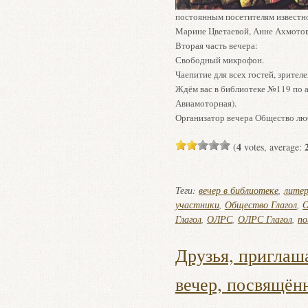
постоянным посетителям известно
Марине Цветаевой, Анне Ахмотов
Вторая часть вечера:
Свободный микрофон.
Чаепитие для всех гостей, зрителе
Ждём вас в библиотеке №119 по а
Авиамоторная).
Организатор вечера Общество люб
4
(
votes, average:
Теги:
вечер в библиотеке
,
литер
участники
,
Общество Глагол
,
О
Глагол
,
ОЛРС
,
ОЛРС Глагол
,
по
Друзья, приглаш
вечер, посвящё