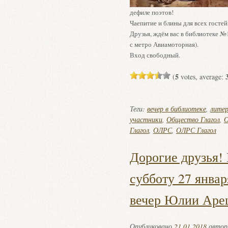
дефиле поэтов!
Чаепитие и блины для всех гостей
Друзья, ждём вас в библиотеке №
с метро Авиамоторная).
Вход свободный.
5
(
votes, average:
Теги:
вечер в библиотеке
,
литер
участники
,
Общество Глагол
,
О
Глагол
,
ОЛРС
,
ОЛРС Глагол
Дорогие друзья!
субботу 27 январ
вечер Юлии Аре
Опубликовано
21.01.2018
авто