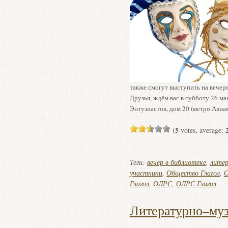
также смогут выступить на вечере
Друзья, ждём вас в субботу 26 ма
Энтузиастов, дом 20 (метро Авиа
5
(
votes, average:
Теги:
вечер в библиотеке
,
литер
участники
,
Общество Глагол
,
О
Глагол
,
ОЛРС
,
ОЛРС Глагол
Литературно–муз