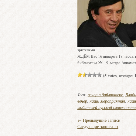
зрителями.
ЖДЁМ Вас 16 января в 18 часов. п
библиотека №119, метро Авиамот
5
(
votes, average:
Теги:
вечер в библиотеке
,
Влад
вечер
,
наши мероприятия
,
наш
любителей русской словесности
←
Предыдущие записи
Следующие записи
→