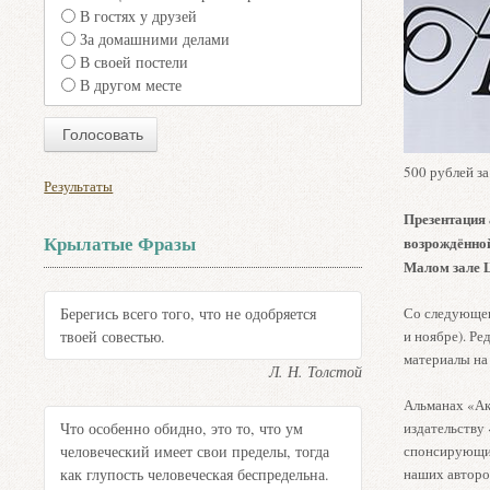
В гостях у друзей
За домашними делами
В своей постели
В другом месте
500 рублей за
Результаты
Презентация 
Крылатые Фразы
возрождённой
Малом зале Ц
Со следующего
Берегись всего того, что не одобряется
и ноябре). Р
твоей совестью.
материалы на 
Л. Н. Толстой
Альманах «Ак
Что особенно обидно, это то, что ум
издательству
человеческий имеет свои пределы, тогда
спонсирующие
как глупость человеческая беспредельна.
наших авторов