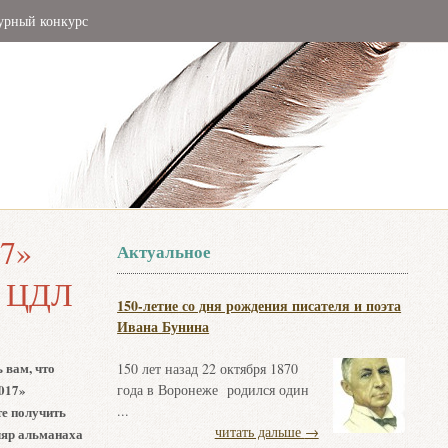
урный конкурс
17»
Актуальное
в ЦДЛ
150-летие со дня рождения писателя и поэта
Ивана Бунина
 вам, что
150 лет назад 22 октября 1870
017»
года в Воронеже родился один
...
те получить
читать дальше
→
ляр альманаха