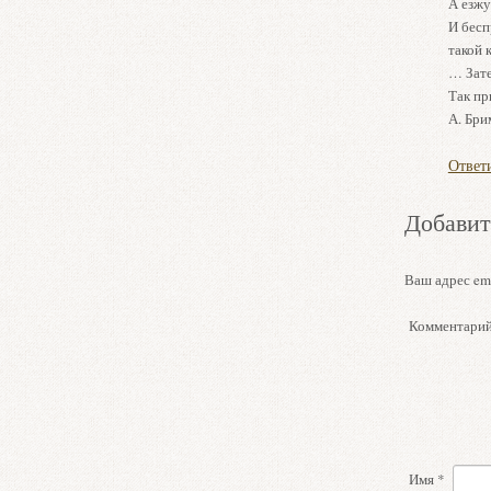
А езжу
И бесп
такой
… Зате
Так пр
А. Бри
Ответ
Добавит
Ваш адрес ema
Комментари
Имя
*