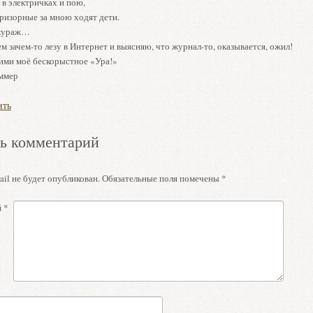
 в электричках и пою,
ризорные за мною ходят дети.
 кураж…
м зачем-то лезу в Интернет и выясняю, что журнал-то, оказывается, ожил!
ими моё бескорыстное «Ура!»
ммер
ить
ь комментарий
il не будет опубликован.
Обязательные поля помечены
*
й
*