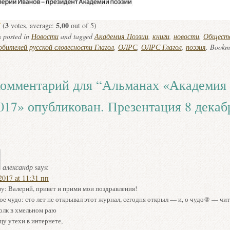
3
5,00
(
votes, average:
out of 5)
s posted in
Новости
and tagged
Академия Поэзии
,
книги
,
новости
,
Обществ
бителей русской словесности Глагол
,
ОЛРС
,
ОЛРС Глагол
,
поэзия
. Bookm
омментарий для “
Альманах «Академия 
017» опубликован. Презентация 8 декаб
александр
says:
2017 at 11:31 пп
у: Валерий, привет и прими мои поздравления!
ое чудо: сто лет не открывал этот журнал, сегодня открыл — и, о чудо@ — чит
олк в хмельном раю
щу утехи в интернете,