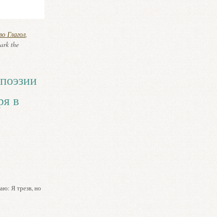
о Глагол
,
ark the
поэзии
ря в
аю: Я трезв, но