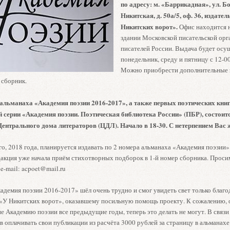
по адресу: м. «Баррикадная», ул. 
Никитская, д. 50а/5, оф. 36, издате
Никитских ворот».
Офис находится н
здании Московской писательской ор
писателей России. Выдача будет осущ
понедельник, среду и пятницу с 12-00
Можно приобрести дополнительные 
 сборник.
альманаха «Академия поэзии 2016-2017», а также первых поэтических кни
 серии «Академия поэзии. Поэтическая библиотека России» (ПБР), состоитс
ентрального дома литераторов (ЦДЛ). Начало в 18-30. С нетерпением Вас 
, 2018 года, планируется издавать по 2 номера альманаха «Академия поэзии» в
едакция уже начала приём стихотворных подборок в 1-й номер сборника. Прос
e-mail: acpoet@mail.ru
адемия поэзии 2016-2017» шёл очень трудно и смог увидеть свет только благо
 «У Никитских ворот», оказавшему посильную помощь проекту. К сожалению, 
 Академию поэзии все предыдущие годы, теперь это делать не могут. В связи
 оплачивать свои публикации из расчёта 3000 рублей за страницу в альманахе