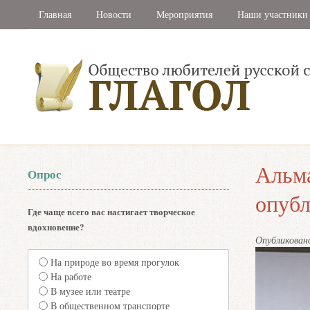
Главная
Новости
Мероприятия
Наши участники
Альма
Опрос
опубл
Где чаще всего вас настигает творческое
вдохновение?
Опубликова
На природе во время прогулок
На работе
В музее или театре
В общественном транспорте