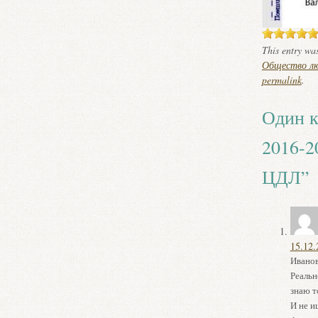
This entry wa
Общество лю
permalink
.
Один к
2016-2
ЦДЛ
”
15.12.
Иванов
Реальн
знаю т
И не и