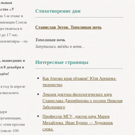
Большая
льство «У
Стихотворение дня
а 3-м этаже в
ганизации Союза
Станислав Зотов. Тополиная ночь
ествляться в
 до 17 час.
Тополиная ночь
экземпляры – по
Запутались звёзды в ветв...
г, вышедших в
Интересные страницы
я 8 декабря в
ждём!
Как близко края облаков! Юля Арешева-
творчество
 год (в апреле
им высылать
Лекция доктора филологических наук
Станислава Джимбинова о поэзии Николая
Заболоцкого
даря
Профессор МГУ, доктор наук Мария
организации,
Михайлова. Иван Бунин — Художник
 с этим просим
слова.
 (около 100