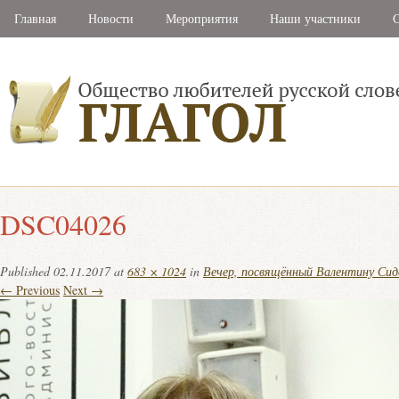
Главная
Новости
Мероприятия
Наши участники
С
DSC04026
Published
02.11.2017
at
683 × 1024
in
Вечер, посвящённый Валентину Си
← Previous
Next →