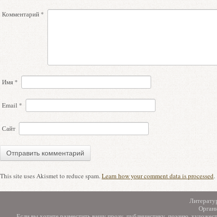
Комментарий
*
Имя
*
Email
*
Сайт
This site uses Akismet to reduce spam.
Learn how your comment data is processed
.
Литерату
Орган
Если вы хотите разместить вашу прозу, публицистику, поэзию, художес