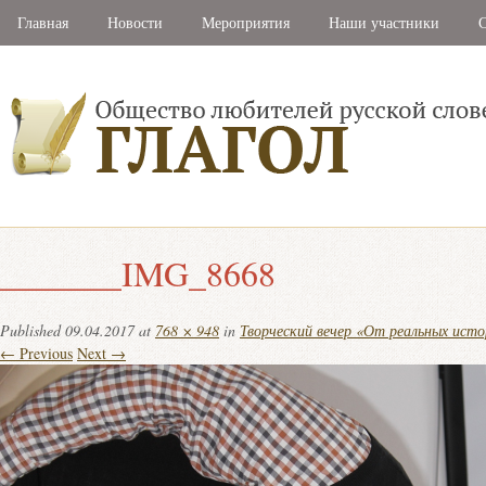
Главная
Новости
Мероприятия
Наши участники
С
_______IMG_8668
Published
09.04.2017
at
768 × 948
in
Творческий вечер «От реальных исто
← Previous
Next →