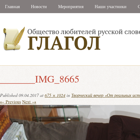
Главная
Новости
Мероприятия
Наши участники
С
_______IMG_8665
Published
09.04.2017
at
675 × 1024
in
Творческий вечер «От реальных ист
← Previous
Next →