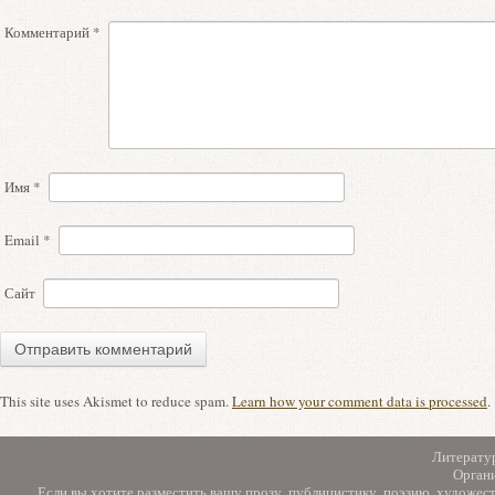
Комментарий
*
Имя
*
Email
*
Сайт
This site uses Akismet to reduce spam.
Learn how your comment data is processed
.
Литерату
Орган
Если вы хотите разместить вашу прозу, публицистику, поэзию, художес