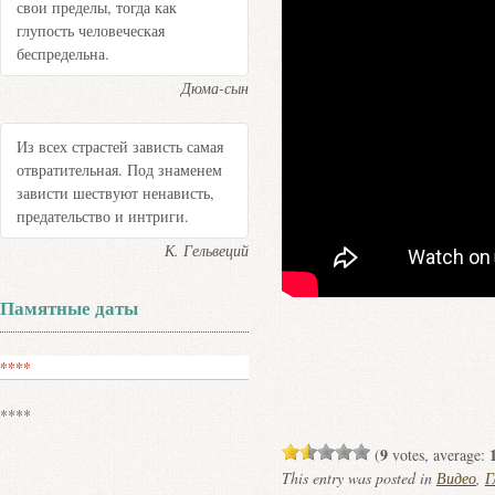
свои пределы, тогда как
глупость человеческая
беспредельна.
Дюма-сын
Из всех страстей зависть самая
отвратительная. Под знаменем
зависти шествуют ненависть,
предательство и интриги.
К. Гельвеций
Памятные даты
****
****
9
(
votes, average:
This entry was posted in
Видео
,
Г