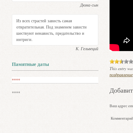
Дюма-сын
Из всех страстей зависть самая
отвратительная. Под знаменем зависти
шествуют ненависть, предательство и
интриги.
К. Гельвеций
Памятные даты
This entry wa
поздравление
****
Добавит
****
Ваш адрес ema
Комментари