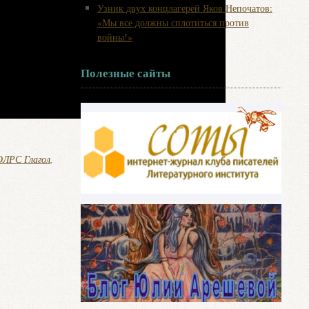
Узник двух концлагерей Яков Непочатов:
«Мы все должны сплотиться против
войны!»
Полезные сайты
ОЛРС Глагол
,