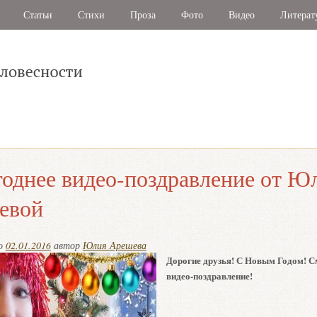
Статьи
Стихи
Проза
Фото
Видео
Литерат
однее видео-поздравление от Ю
евой
но
02.01.2016
автор
Юлия Арешева
Дорогие друзья! С Новым Годом! С
видео-поздравление!