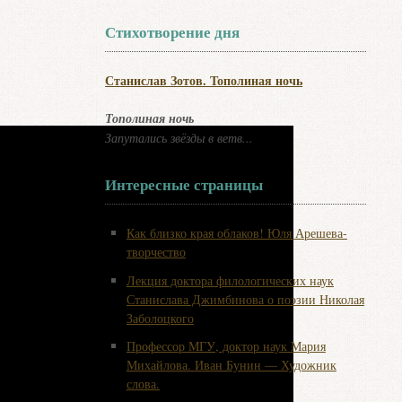
Стихотворение дня
Станислав Зотов. Тополиная ночь
Тополиная ночь
Запутались звёзды в ветв...
Интересные страницы
Как близко края облаков! Юля Арешева-
творчество
Лекция доктора филологических наук
Станислава Джимбинова о поэзии Николая
Заболоцкого
Профессор МГУ, доктор наук Мария
Михайлова. Иван Бунин — Художник
слова.