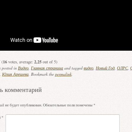
16
2,25
(
votes, average:
out of 5)
s posted in
Видео
,
Главная страница
and tagged
видео
,
Новый Год
,
ОЛРС
,
,
Юлия Арешева
. Bookmark the
permalink
.
ь комментарий
il не будет опубликован.
Обязательные поля помечены
*
й
*