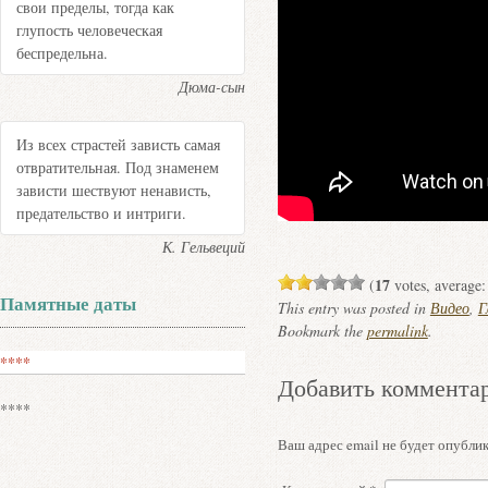
свои пределы, тогда как
глупость человеческая
беспредельна.
Дюма-сын
Из всех страстей зависть самая
отвратительная. Под знаменем
зависти шествуют ненависть,
предательство и интриги.
К. Гельвеций
17
(
votes, average
Памятные даты
This entry was posted in
Видео
,
Г
Bookmark the
permalink
.
****
Добавить коммента
****
Ваш адрес email не будет опублик