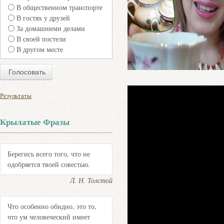
В общественном транспорте
В гостях у друзей
За домашними делами
В своей постели
В другом месте
Результаты
Крылатые Фразы
Берегись всего того, что не
одобряется твоей совестью.
Л. Н. Толстой
Что особенно обидно, это то,
что ум человеческий имеет