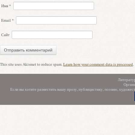
Имя
*
Email
*
Сайт
This site uses Akismet to reduce spam.
Learn how your comment data is processed
.
Литерату
Орган
Если вы хотите разместить вашу прозу, публицистику, поэзию, художес