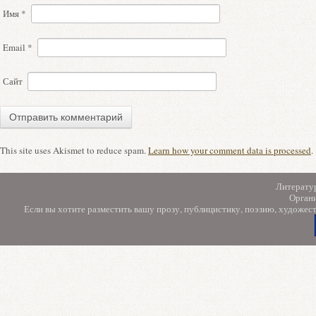
Имя
*
Email
*
Сайт
This site uses Akismet to reduce spam.
Learn how your comment data is processed
.
Литерату
Орган
Если вы хотите разместить вашу прозу, публицистику, поэзию, художес