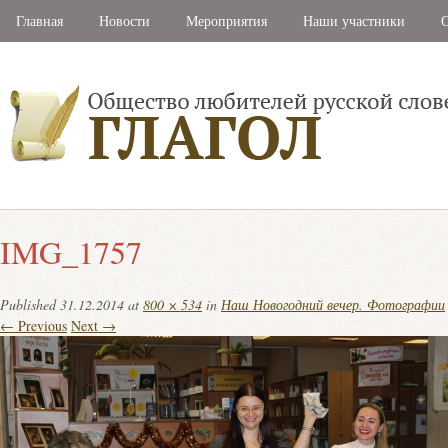
Главная
Новости
Мероприятия
Наши участники
С
IMG_1757
Published
31.12.2014
at
800 × 534
in
Наш Новогодний вечер. Фотографии
← Previous
Next →