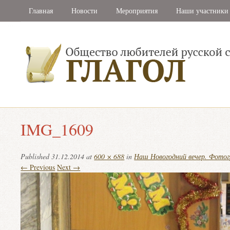
Главная
Новости
Мероприятия
Наши участники
IMG_1609
Published
31.12.2014
at
600 × 688
in
Наш Новогодний вечер. Фото
← Previous
Next →