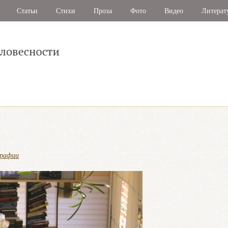
Статьи
Стихи
Проза
Фото
Видео
Литерат
графии