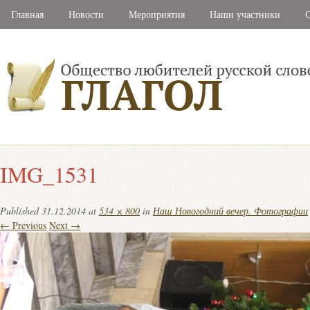
Главная
Новости
Мероприятия
Наши участники
С
IMG_1531
Published
31.12.2014
at
534 × 800
in
Наш Новогодний вечер. Фотографии
← Previous
Next →