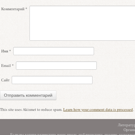
Комментарий
*
Имя
*
Email
*
Сайт
This site uses Akismet to reduce spam.
Learn how your comment data is processed
.
Литерату
Орган
Если вы хотите разместить вашу прозу, публицистику, поэзию, художес