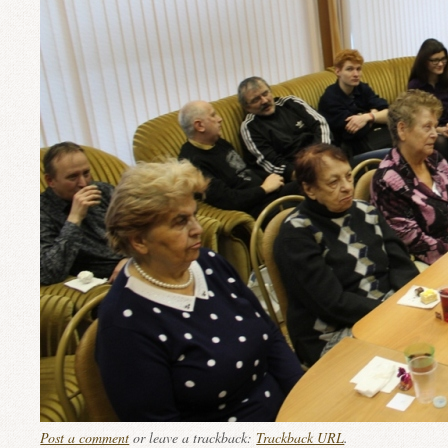
Post a comment
or leave a trackback:
Trackback URL
.