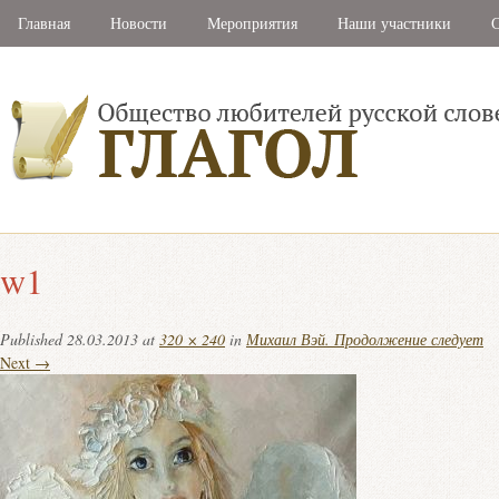
Главная
Новости
Мероприятия
Наши участники
С
w1
Published
28.03.2013
at
320 × 240
in
Михаил Вэй. Продолжение следует
Next →