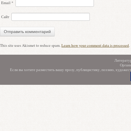
Email
*
Сайт
This site uses Akismet to reduce spam.
Learn how your comment data is processed
.
Литерату
Орган
Если вы хотите разместить вашу прозу, публицистику, поэзию, художес