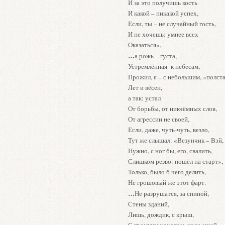
И за это получишь кость
И какой – никакой успех,
Если, ты – не случайный гость,
И не хочешь: умнее всех
Оказаться»,
…
а рожь – густа,
Устремлённая к небесам,
Прожил, я – с небольшим, «полст
Лет и вёсен,
а так: устал
От борьбы, от никчёмных слов,
От агрессии не своей,
Если, даже, чуть-чуть, везло,
Тут же слышал: «Везунчик – Вэй,
Нужно, с ног бы, его, свалить,
Слишком резво: пошёл на старт»,
Только, было б чего делить,
Не грошовый же этот фарт.
…
Не разрушатся, за спиной,
Стены зданий,
Лишь, дождик, с крыш,