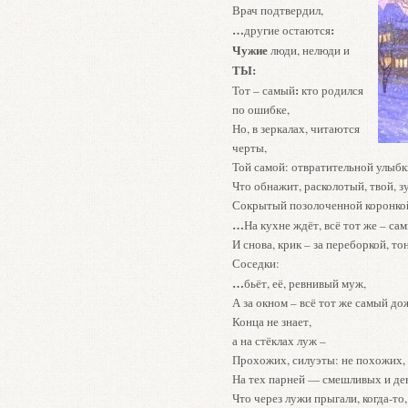
Врач подтвердил,
…
:
другие остаются
Чужие
люди, нелюди и
ТЫ:
:
Тот – самый
кто родился
по ошибке,
Но, в зеркалах, читаются
черты,
Той самой: отвратительной улыбк
Что обнажит, расколотый, твой, з
Сокрытый позолоченной коронко
…
На кухне ждёт, всё тот же – са
И снова, крик – за переборкой, то
Соседки:
…
бьёт, её, ревнивый муж,
А за окном – всё тот же самый до
Конца не знает,
а на стёклах луж –
Прохожих, силуэты: не похожих,
На тех парней — смешливых и дев
Что через лужи прыгали, когда-то,