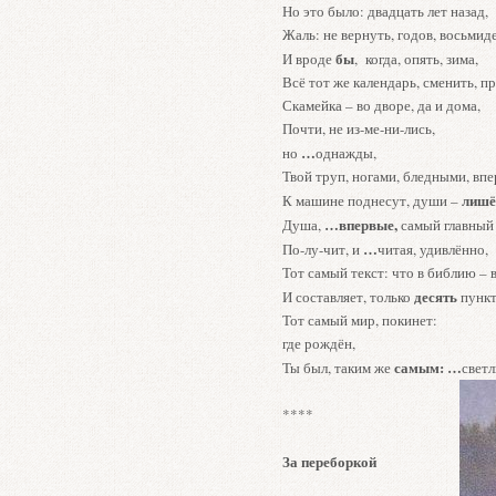
Но это было: двадцать лет назад,
Жаль: не вернуть, годов, восьмид
бы
И вроде
, когда, опять, зима,
Всё тот же календарь, сменить, п
Скамейка – во дворе, да и дома,
Почти, не из-ме-ни-лись,
…
но
однажды,
Твой труп, ногами, бледными, впе
лишё
К машине поднесут, души –
…
впервые
,
Душа,
самый главный
…
По-лу-чит, и
читая, удивлённо,
Тот самый текст: что в библию – 
десять
И составляет, только
пункт
Тот самый мир, покинет:
где рождён,
самым: …
Ты был, таким же
свет
****
За переборкой