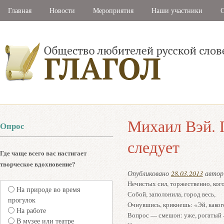
Главная
Новости
Мероприятия
Наши участники
С
Михаил Вэй. 
Опрос
следует
Где чаще всего вас настигает
творческое вдохновение?
Опубликовано
28.03.2013
авто
Нечистых сил, торжественно, кого
На природе во время
Собой, заполонила, город весь,
прогулок
Очнувшись, крикнешь: «Эй, каког
На работе
Вопрос — смешон: уже, рогатый –
В музее или театре