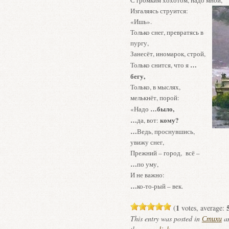
С громким хохот
Изгаляясь струится:
«Ишь».
Только снег, превратясь в
пургу,
Занесёт, иномарок, строй,
…
Только снится, что я
бегу,
Только, в мыслях,
мелькнёт, порой:
…
было,
«Надо
…
кому?
да, вот:
…
Ведь, проснувшись,
увижу снег,
Прежний – город, всё –
…
по уму,
И не важно:
…
ко-то-рый – век.
1
(
votes, average:
This entry was posted in
Стихи
an