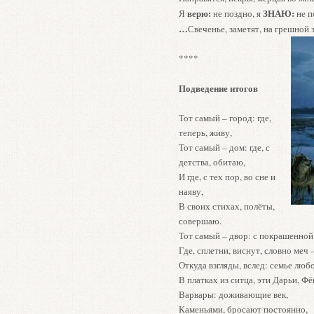
верю:
ЗНАЮ
:
Я
не поздно, я
не п
…
Свеченье, заметят, на грешно
****
Подведение итогов
Тот самый – город: где,
теперь, живу,
Тот самый – дом: где, с
детства, обитаю,
И где, с тех пор, во сне и
наяву,
В своих стихах, полёты,
совершаю.
Тот самый – двор: с покрашенной
Где, сплетни, виснут, словно меч 
Откуда взгляды, вслед: семье люб
В платках из ситца, эти Дарьи, Фё
Варвары: доживающие век,
Каменьями, бросают постоянно,