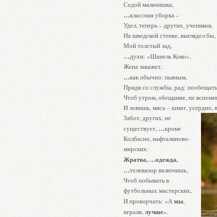
Седой мальчишка,
…
классная уборка –
Удел, теперь – других, учеников,
На шведской стенке, выглядел бы,
Мой толстый зад,
…
духи: «Шанель Коко»,
Жена закажет,
…
как обычно: пьяным,
Придя со службы, рад: пообещать
Чтоб утром, обещание, не вспомн
И ловишь, мяса – шмат, усердно, 
Забот, других, не
…
существует,
кроме
Колбасно, нафталиново-
мирских:
Жратва, …одежда,
…
телевизор включишь,
Чтоб побывать в
футбольных мастерских,
мы
И проворчать: «А
,
лучше
играли,
».