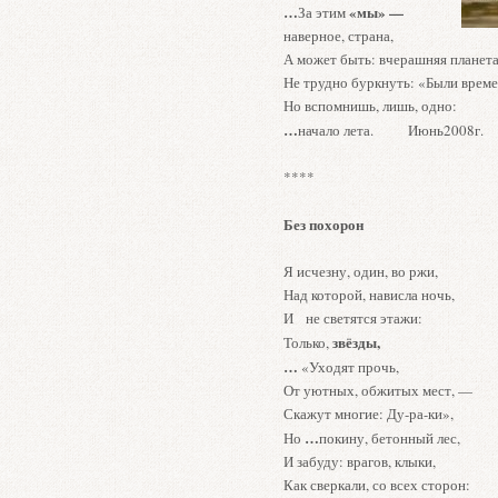
…
«мы» —
За этим
наверное, страна,
А может быть: вчерашняя планета
Не трудно буркнуть: «Были време
Но вспомнишь, лишь, одно:
…
начало лета. Июнь2008г.
****
Без похорон
Я исчезну, один, во ржи,
Над которой, нависла ночь,
И не светятся этажи:
звёзды,
Только,
…
«Уходят прочь,
От уютных, обжитых мест, —
Скажут многие: Ду-ра-ки»,
…
Но
покину, бетонный лес,
И забуду: врагов, клыки,
Как сверкали, со всех сторон: