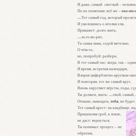
И даже, самый светлый – человек
По их понятьям: всё же –
око-ян-
…
Тот самый год, который пролет
И уколовшись о иголки ели,
Прикажет: долго жить,
…
за-го-во-рит,
Та самая зима, седой метелью,
О чём-то,
но, попробуй: разбери,
В тот самый час: когда, так – один
И время, истрепав календари,
Взирая циферблатно-круглым око
И повторяя, тот же самый круг,
Вновь округляет вёрсты, годы, су
…
Ты должен, знать:
твой, самый,
тебя
Отныне, навещать,
, не будет.
Тот самый крест: на кладбищ
Пришпилив гроб, к земле,
не даст: вернуться,
Ты понимал: процесс – не
обратим,