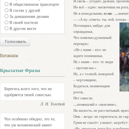
И сколь – угодно: дальше, пропов
В общественном транспорте
Но всё – одно: наскочишь на рога,
В гостях у друзей
если:
…
Не в понедельник,
значит
За домашними делами
— «А ну, ответь: ты, чей, тепе
В своей постели
Потенциал, найди: для
В другом месте
оправданья,
Что изменил душевный
перекрас:
«Не с нами – кто: не
Результаты
ждите пониманья,
Не с нами – кто: те люди
– против нас».
Крылатые Фразы
Ну, а с толпой, покорной
– чертовщине,
Бодаться, неимеющим
Берегись всего того, что не
рогов,
одобряется твоей совестью.
Нет смысла:
Л. Н. Толстой
…
помышляй о «вазелине»,
На жалость, не рассчитывай, враг
Они – везде: не спрятаться, не ск
Что особенно обидно, это то,
Грим не спасёт: узнают, загребут:
что ум человеческий имеет
«Ну, проходи, пора бы: и побрить