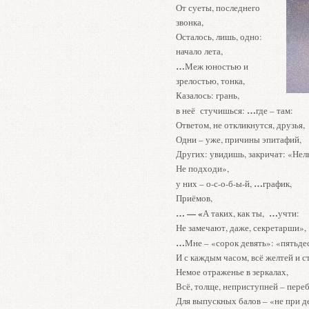
От суеты, последнего
звонка,
Осталось, лишь, одно:
начало лета,
…
Меж юностью и
зрелостью, тонка,
Казалось: грань,
…
в неё стучишься:
где – там:
Ответом, не откликнутся, друзья,
Одни – уже, причины эпитафий,
Других: увидишь, закричат: «Нель
Не подходи»,
…
у них – о-с-о-б-ы-й,
график,
Приёмов,
… — «
…
А таких, как ты,
учти:
Не замечают, даже, секретарши»,
…
Мне – «сорок девять»: «пятьдес
И с каждым часом, всё желтей и с
Немое отраженье в зеркалах,
Всё, толще, неприступней – переб
Для выпускных балов – «не при д