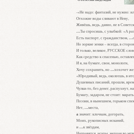
-«Не надо: фантазий, не нужно: и
Отхожие воды сливают в Неву,
Живёшь, ведь, давно, не в Советс
…
Ты спросишь, с улыбкой: «А ра
…
Есть паспорт, с гражданством,
Но зоркие зенки – всегда, в сторон
И только, великое, РУССКОЕ слов
Как средство к спасенью, оставле
И я, на бумаге, свои, монологи,
…
Хочу сохранить, но
хохочет же
«Юродивый, ведь, околеешь, в ито
Душевных писаний, прошли, врем
Чулки-то, без денег, распухнут, на
Бумагу, задаром, не стоит: марать
Поэзии, в нынешнем, горьком спек
…
Нет,
места,
а
значит: клочкам, догорать,
Моих, рукописных исканий,
…
и
к звёздам,
Направятся, искры, мерцая во мгле