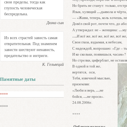
свои пределы, тогда как
Но брить не станут: только, отстр
глупость человеческая
…
Язык, хулящий
дьявола и чёрта,
беспредельна.
— «Живи, теперь, коль хочешь, не
Дюма-сын
Довёл свой рот, почти что, до або
…
А утверждал: не – женщина:
му
….
И всё же, всё же, всё же, всё же
Из всех страстей зависть самая
Свои глаза, вздымая, к небесам,
отвратительная. Под знаменем
С надеждой, вопрошаю: «Где – т
зависти шествуют ненависть,
И ко скольки, появишься, часам»?
предательство и интриги.
Но стрелки, циферблат, не остав
К. Гельвеций
В одной и той же,
вертятся, оси,
Тебя, извечной мыслью,
Памятные даты
приземляя:
…
«Люби и верь,
не
****
…
бойся,
не проси».
24.08.2006г.
****
****
Отблески надежды