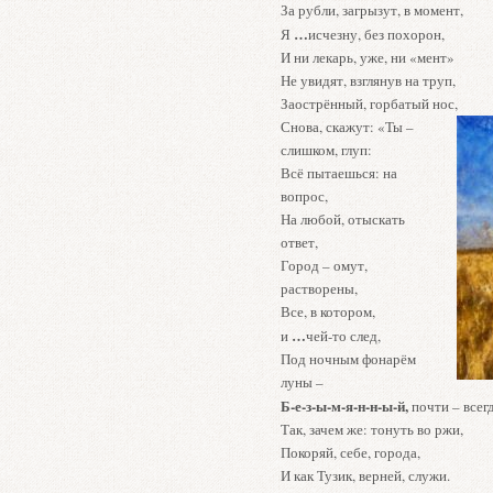
За рубли, загрызут, в момент,
…
Я
исчезну, без похорон,
И ни лекарь, уже, ни «мент»
Не увидят, взглянув на труп,
Заострённый, горбатый нос,
Снова, скажут: «Ты –
слишком, глуп:
Всё пытаешься: на
вопрос,
На любой, отыскать
ответ,
Город – омут,
растворены,
Все, в котором,
…
и
чей-то след,
Под ночным фонарём
луны –
Б-е-з-ы-м-я-н-н-ы-й,
почти – всегд
Так, зачем же: тонуть во ржи,
Покоряй, себе, города,
И как Тузик, верней, служи.