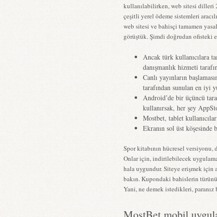
kullanılabilirken, web sitesi diller
çeşitli yerel ödeme sistemleri aracıl
web sitesi ve bahisçi tamamen yasald
görüştük. Şimdi doğrudan ofisteki 
Ancak türk kullanıcılara t
danışmanlık hizmeti tarafı
Canlı yayınların başlamasın
tarafından sunulan en iyi y
Android’de bir üçüncü tara
kullanırsak, her şey AppSto
Mostbet, tablet kullanıcılar
Ekranın sol üst köşesinde 
Spor kitabının hücresel versiyonu,
Onlar için, indirilebilecek uygulama
hala uygundur. Siteye erişmek içi
bakın. Kupondaki bahislerin türünü
Yani, ne demek istedikleri, paranız b
MostBet mobil uygul