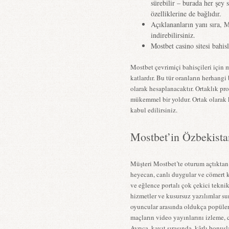
sürebilir – burada her şey 
özelliklerine de bağlıdır.
Açıklananların yanı sıra, 
indirebilirsiniz.
Mostbet casino sitesi bahis
Mostbet çevrimiçi bahisçileri için 
katlardır. Bu tür oranların herhangi 
olarak hesaplanacaktır. Ortaklık p
mükemmel bir yoldur. Ortak olarak k
kabul edilirsiniz.
Mostbet’in Özbekistan
Müşteri Mostbet’te oturum açtıktan
heyecan, canlı duygular ve cömert k
ve eğlence portalı çok çekici teknik
hizmetler ve kusursuz yazılımlar s
oyuncular arasında oldukça popüler
maçların video yayınlarını izleme, c
Ayrıca, kayıt sırasında, kârlı bonus