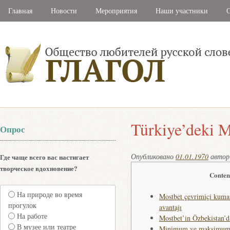
Главная
Новости
Мероприятия
Наши участники
С
Türkiye’deki M
Опрос
Опубликовано
01.01.1970
авто
Где чаще всего вас настигает
творческое вдохновение?
Conten
На природе во время
Mostbet çevrimiçi kuma
прогулок
avantajı
На работе
Mostbet’in Özbekistan’d
В музее или театре
Minimum ve maksimum b