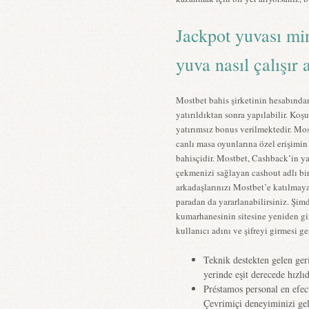
Jackpot yuvası min
yuva nasıl çalışır
Mostbet bahis şirketinin hesabında
yatırıldıktan sonra yapılabilir. Koş
yatırımsız bonus verilmektedir. Mos
canlı masa oyunlarına özel erişimin
bahisçidir. Mostbet, Cashback’in yan
çekmenizi sağlayan cashout adlı bir
arkadaşlarınızı Mostbet’e katılmay
paradan da yararlanabilirsiniz. Şi
kumarhanesinin sitesine yeniden gi
kullanıcı adını ve şifreyi girmesi ge
Teknik destekten gelen geri
yerinde eşit derecede hızlıd
Préstamos personal en efe
Çevrimiçi deneyiminizi gel