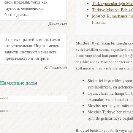
свои пределы, тогда как
Türk oyuncular için Mos
глупость человеческая
Türkiye Mostbet Bahis O
беспредельна.
Mostbet Kumarhanesinin 
Fırsatlar
Дюма-сын
Из всех страстей зависть самая
Mostbet 10 yılı aşkın bir süredir 
отвратительная. Под знаменем
verici teklifler sunma kapasitesine 
зависти шествуют ненависть,
kumarının ideal karışımını sağlar. 
предательство и интриги.
değildir, ancak Mostbet benzersiz b
К. Гельвеций
kullanıcıları bahis işlemlerini site
Şirket içi inşa edilmiş spo
Памятные даты
yapılabilirken, en gelenekse
Oyuncuların herhangi bir b
****
okumaları ve anlamaları tav
Mostbet ayrıca yeni müşteril
****
Mostbet Türkiye her zaman 
işini de geliştirmeye başlad
Bireysel bahisler yapabilir veya açı