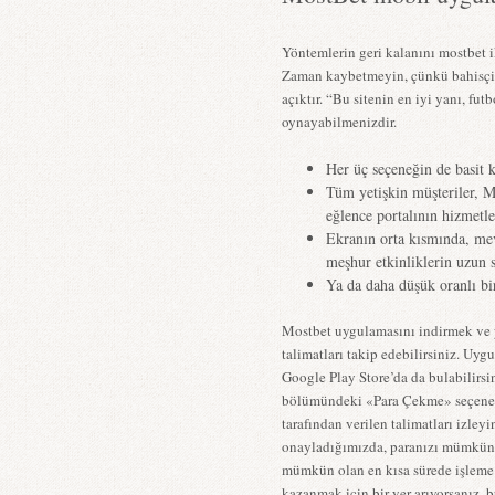
Yöntemlerin geri kalanını mostbet ik
Zaman kaybetmeyin, çünkü bahisçinin
açıktır. “Bu sitenin en iyi yanı, fu
oynayabilmenizdir.
Her üç seçeneğin de basit 
Tüm yetişkin müşteriler, M
eğlence portalının hizmetler
Ekranın orta kısmında, mev
meşhur etkinliklerin uzun 
Ya da daha düşük oranlı bi
Mostbet uygulamasını indirmek ve y
talimatları takip edebilirsiniz. Uy
Google Play Store’da da bulabilirsi
bölümündeki «Para Çekme» seçeneği
tarafından verilen talimatları izle
onayladığımızda, paranızı mümkün o
mümkün olan en kısa sürede işleme 
kazanmak için bir yer arıyorsanız, b