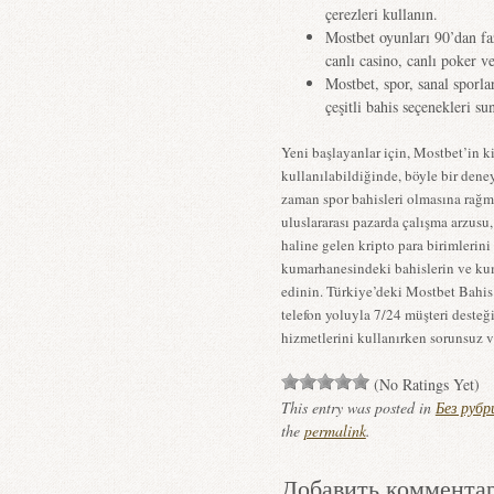
çerezleri kullanın.
Mostbet oyunları 90’dan fa
canlı casino, canlı poker v
Mostbet, spor, sanal sporla
çeşitli bahis seçenekleri su
Yeni başlayanlar için, Mostbet’in kiş
kullanılabildiğinde, böyle bir dene
zaman spor bahisleri olmasına rağme
uluslararası pazarda çalışma arzusu,
haline gelen kripto para birimleri
kumarhanesindeki bahislerin ve kum
edinin. Türkiye’deki Mostbet Bahis 
telefon yoluyla 7/24 müşteri deste
hizmetlerini kullanırken sorunsuz v
(No Ratings Yet)
This entry was posted in
Без рубр
the
permalink
.
Добавить коммента