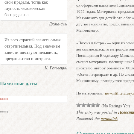
свои пределы, тогда как
он оформлен плакатами Главполи
глупость человеческая
1922 годах. Материалы, предлага
беспредельна.
Маяковского для детей: это облож
Дюма-сын
другие экспонаты, предоставлен
Маяковского.
Из всех страстей зависть самая
«Поэзия в метро» — один из сем
отвратительная. Под знаменем
веткам московского метрополитен
зависти шествуют ненависть,
Посвященная Владимиру Маяковско
предательство и интриги.
сменит материалы, посвященные 
К. Гельвеций
писателю, автору романов «100 л
«Осень патриарха» и др. По слов
Маяковскому, планируется предста
Памятные даты
По материалам:
novostiliteratury.
****
(No Ratings Yet)
This entry was posted in
Новости
****
Bookmark the
permalink
.