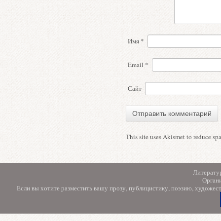
Имя
*
Email
*
Сайт
This site uses Akismet to reduce s
Литерату
Орган
Если вы хотите разместить вашу прозу, публицистику, поэзию, художес