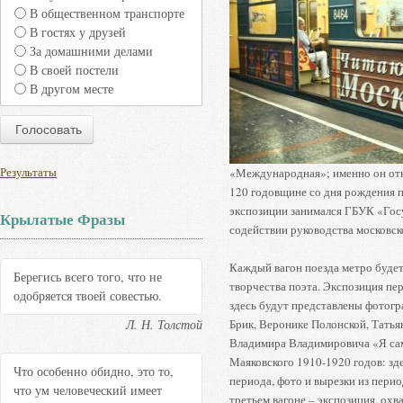
В общественном транспорте
В гостях у друзей
За домашними делами
В своей постели
В другом месте
Результаты
«Международная»; именно он от
120 годовщине со дня рождения п
экспозиции занимался ГБУК «Гос
Крылатые Фразы
содействии руководства московск
Каждый вагон поезда метро буде
Берегись всего того, что не
творчества поэта. Экспозиция пе
одобряется твоей совестью.
здесь будут представлены фотогр
Л. Н. Толстой
Брик, Веронике Полонской, Татья
Владимира Владимировича «Я сам
Маяковского 1910-1920 годов: зд
Что особенно обидно, это то,
периода, фото и вырезки из перио
что ум человеческий имеет
третьем вагоне – экспозиция, ох