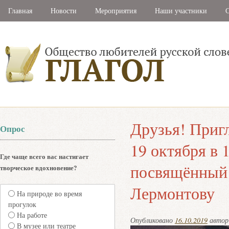
Главная
Новости
Мероприятия
Наши участники
С
Друзья! Приг
Опрос
19 октября в 1
Где чаще всего вас настигает
посвящённый
творческое вдохновение?
Лермонтову
На природе во время
прогулок
На работе
Опубликовано
16.10.2019
авто
В музее или театре