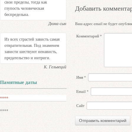
свои пределы, тогда как
Добавить коммента
глупость человеческая
беспредельна.
Дюма-сын
Ваш адрес email не будет опублик
Комментарий
*
Из всех страстей зависть самая
отвратительная. Под знаменем
зависти шествуют ненависть,
предательство и интриги.
К. Гельвеций
Имя
*
Памятные даты
Email
*
****
Сайт
****