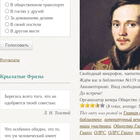
В общественном транспорте
В гостях у друзей
За домашними делами
В своей постели
В другом месте
Результаты
Свободный микрофон, чаепити
Крылатые Фразы
Ждём вас в библиотеке №119 по
Авиамоторная). Вход свободны
До встречи!
Берегись всего того, что не
Организатор вечера Общество л
одобряется твоей совестью.
3
(
votes, average:
Л. Н. Толстой
This entry was posted in
Главная
библиотеке
,
литературный веч
наши участники
,
Общество Гла
Что особенно обидно, это то,
Глагол
,
ОЛРС
,
ОЛРС Глагол
,
по
что ум человеческий имеет