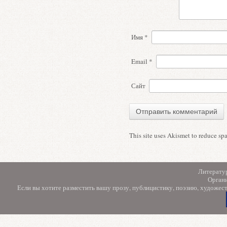
Имя
*
Email
*
Сайт
This site uses Akismet to reduce s
Литерату
Орган
Если вы хотите разместить вашу прозу, публицистику, поэзию, художес