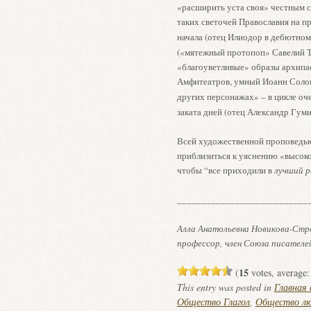
«расширить уста своя» честным 
таких светочей Православия на пр
начала (отец Илиодор в дебютном
(«мятежный протопоп» Савелий Т
«благоуветливые» образы архипа
Амфитеатров, умный Иоанн Солов
других персонажах» – в цикле оч
заката дней (отец Александр Гуми
Всей художественной проповедью
приблизиться к уяснению «высоко
чтобы “все приходили в
лучший 
___________________________
Алла Анатольевна Новикова-Стр
профессор,
член Союза писателе
15
(
votes, average
This entry was posted in
Главная
Общество Глагол
,
Общество лю