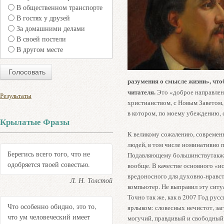
В общественном транспорте
В гостях у друзей
За домашними делами
В своей постели
В другом месте
разумения о смысле жизни», чтоб
читателя.
Это «доброе направлен
Результаты
христианством, с Новым Заветом,
в котором, по моему убеждению,
Крылатые Фразы
К великому сожалению, современн
людей, в том числе номинативно п
Берегись всего того, что не
Подавляющему большинствутакже 
одобряется твоей совестью.
вообще. В качестве основного «и
вредоносного для духовно-нравст
Л. Н. Толстой
компьютер. Не выправил эту сит
Точно так же, как в 2007 Год рус
Что особенно обидно, это то,
ярлыком: словесных нечистот, з
что ум человеческий имеет
могучий, правдивый и свободный р