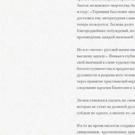
Знаток лесковского творчества, б
м году: «Терниями был повит мно
достались ему литературная слава
теперь пользуется. Лескова долго
благороднейших побуждений, по
произведения, каждой маленькой 
Но и в «загоне» русской жизни п
высшему идеалу». Вникая в глуб
свой явленный в слове художестве
богоотступничества и предатель­
духовности и разрыва всех челов
через принятие христианской веры
следование идеалам Евангелия и 
Лесков отважился указать на «не
которые не стоят на должной дух
соблазн не одного, а многих из
«м
И в то же время писатель создав
священников– вдохновенных хрис