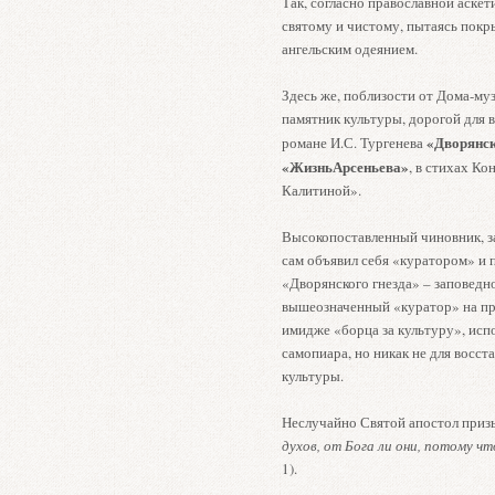
Так, согласно православной аскет
святому и чистому, пытаясь покр
ангельским одеянием.
Здесь же, поблизости от Дома-муз
памятник культуры, дорогой для 
«Дворянск
романе И.С. Тургенева
«ЖизньАрсеньева»
, в стихах К
Калитиной».
Высокопоставленный чиновник, за
сам объявил себя «куратором» и 
«Дворянского гнезда» – заповедн
вышеозначенный «куратор» на пр
имидже «борца за культуру», исп
самопиара, но никак не для восс
культуры.
Неслучайно Святой апостол приз
духов, от Бога ли они, потому ч
1).