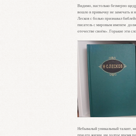
Видимо, настолько безмерно щедр
вошло в привычку не замечать и н
Лесков с болью признавал библей
писатель с мировым именем долже
отечестве своём». Горькие эти сл
Небывалый уникальный талант, м
при его жизни, ни долгое время п