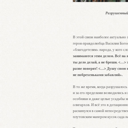
Разрушенный
В этой связи наиболее актуально 
героя-правдолюбца Василия Богос
«благодетелям» народа, у кого сл
занимаются этим делом. Всё на я
ты дело делай, а не бреши. <…>
разве поверят! <…> Душу свою кл
не побрехеньками забавляй».
В то же время, когда разрушалось
и за его пределами возводились и
особняки и даже целые усадьбы м
олигархов. И всё это в дотационн
раскинулся в самой непосредстве
плутовским манером кусок сада 