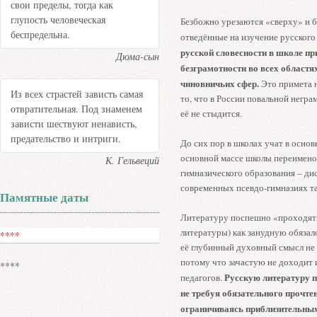
свои пределы, тогда как
глупость человеческая
Безбожно урезаются «сверху» и б
беспредельна.
отведённые на изучение русского
русской словесности в школе пр
Дюма-сын
безграмотности во всех областя
чиновничьих сфер.
Это примета 
Из всех страстей зависть самая
то, что в России повальной негра
отвратительная. Под знаменем
её не стыдится.
зависти шествуют ненависть,
предательство и интриги.
До сих пор в школах учат в осно
основной массе школы переименов
К. Гельвеций
гимназического образования – дис
современных псевдо-гимназиях та
Памятные даты
Литературу поспешно «проходят»
литературы) как занудную обязало
****
её глубинный духовный смысл не 
потому что зачастую не доходит 
****
Русскую литературу п
педагогов.
не требуя обязательного прочте
ограничиваясь приблизительным