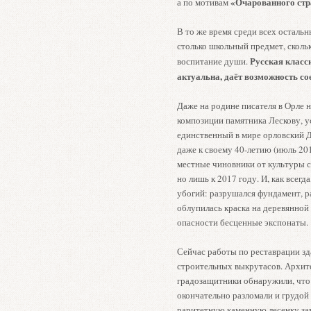
«Очарованного стр
а по мотивам
В то же время среди всех осталь
столько школьный предмет, сколь
Русская класси
воспитание души.
актуальна, даёт возможность со
Даже на родине писателя в Орле н
композиции памятника Лескову, у
единственный в мире орловский Д
даже к своему 40-летию (июль 20
местные чиновники от культуры с
но лишь к 2017 году. И, как всегд
убогий: разрушался фундамент, р
облупилась краска на деревянной 
опасности бесценные экспонаты.
Сейчас работы по реставрации зд
строительных выкрутасов. Архите
градозащитники обнаружили, что
окончательно разломали и грудой
раритетную каменную лесенку за