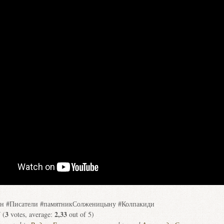
н #Писатели #памятникСолженицыну #Колпакиди
3
2,33
(
votes, average:
out of 5)