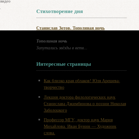
 видео
.
Стихотворение дня
Станислав Зотов. Тополиная ночь
Тополиная ночь
Запутались звёзды в ветв...
Интересные страницы
Как близко края облаков! Юля Арешева-
творчество
Лекция доктора филологических наук
Станислава Джимбинова о поэзии Николая
Заболоцкого
Профессор МГУ, доктор наук Мария
Михайлова. Иван Бунин — Художник
слова.