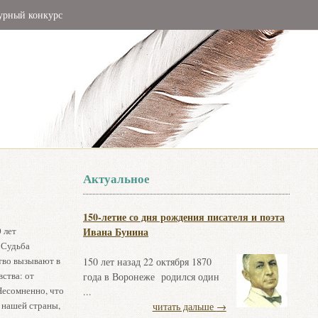
урный конкурс
Актуальное
150-летие со дня рождения писателя и поэта
 лет
Ивана Бунина
 Судьба
ство вызывают в
150 лет назад 22 октября 1870
ства: от
года в Воронеже родился один
Несомненно, что
...
 нашей страны,
читать дальше
→