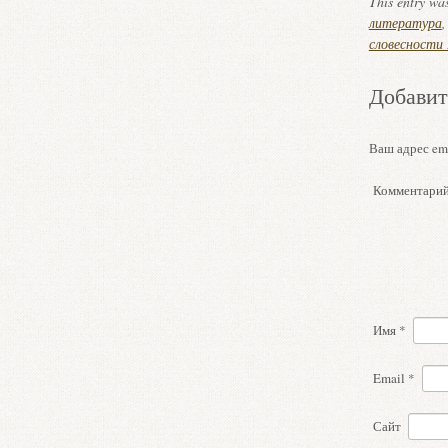
This entry wa
литература
словесности 
Добавит
Ваш адрес ema
Комментари
Имя
*
Email
*
Сайт