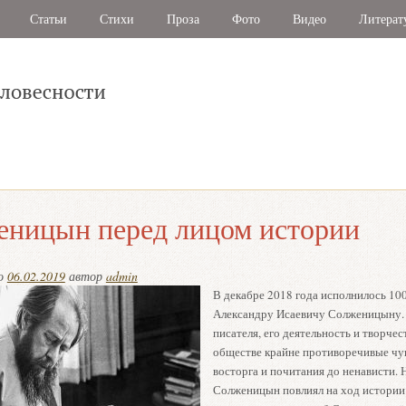
Статьи
Стихи
Проза
Фото
Видео
Литерат
еницын перед лицом истории
но
06.02.2019
автор
admin
В декабре 2018 года исполнилось 100
Александру Исаевичу Солженицыну.
писателя, его деятельность и творче
обществе крайне противоречивые чув
восторга и почитания до ненависти. 
Солженицын повлиял на ход истории