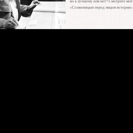
но к лучшему или нет? Смотрите моё
«Солженицын перед лицом истории»