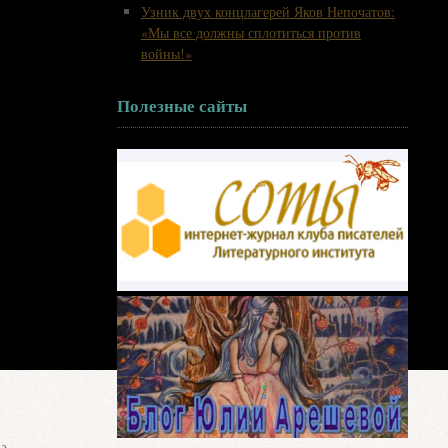
Узник двух концлагерей Яков Непочатов:
«Мы все должны сплотиться против
войны!»
Полезные сайты