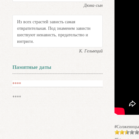
Дюма-сын
Из всех страстей зависть самая
отвратительная. Под знаменем зависти
шествуют ненависть, предательство и
интриги.
К. Гельвеций
Памятные даты
****
****
#Солженицы