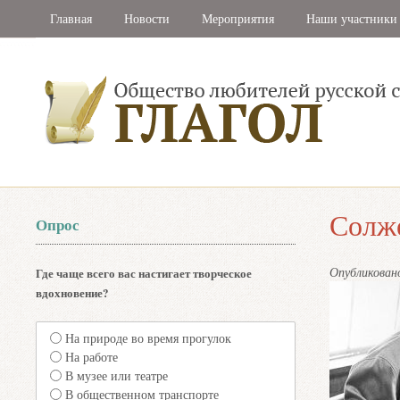
Главная
Новости
Мероприятия
Наши участники
Солж
Опрос
Опубликова
Где чаще всего вас настигает творческое
вдохновение?
На природе во время прогулок
На работе
В музее или театре
В общественном транспорте