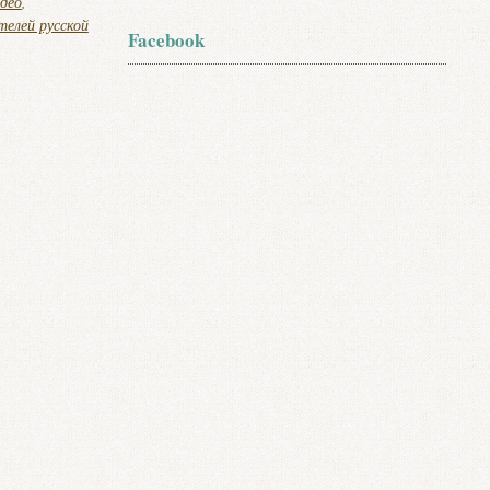
део
,
елей русской
Facebook