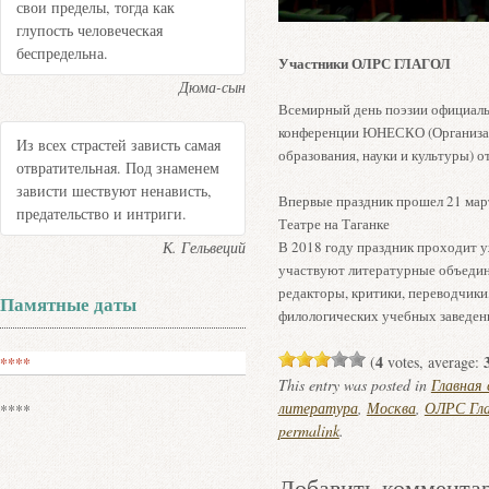
свои пределы, тогда как
глупость человеческая
беспредельна.
Участники ОЛРС ГЛАГОЛ
Дюма-сын
Всемирный день поэзии официаль
конференции ЮНЕСКО (Организа
Из всех страстей зависть самая
образования, науки и культуры) о
отвратительная. Под знаменем
зависти шествуют ненависть,
Впервые праздник прошел 21 март
предательство и интриги.
Театре на Таганке
В 2018 году праздник проходит у
К. Гельвеций
участвуют литературные объедин
редакторы, критики, переводчики
Памятные даты
филологических учебных заведен
4
(
votes, average:
****
This entry was posted in
Главная
литература
,
Москва
,
ОЛРС Гла
****
permalink
.
Добавить коммента