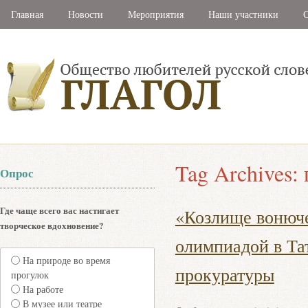
Главная
Новости
Мероприятия
Наши участники
С
Tag Archives:
Опрос
Где чаще всего вас настигает
«Козлище вонюче
творческое вдохновение?
олимпиадой в Та
На природе во время
прокуратуры
прогулок
На работе
В музее или театре