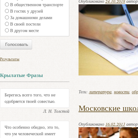
Опубликовано
24.10.2018
авто
В общественном транспорте
В гостях у друзей
За домашними делами
В своей постели
В другом месте
Результаты
Крылатые Фразы
Теги:
литература
,
новости
,
обр
Берегись всего того, что не
одобряется твоей совестью.
Московские шко
Л. Н. Толстой
Опубликовано
16.02.2013
авто
Что особенно обидно, это то,
что ум человеческий имеет