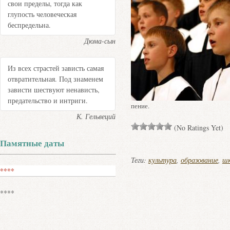
свои пределы, тогда как
глупость человеческая
беспредельна.
Дюма-сын
Из всех страстей зависть самая
отвратительная. Под знаменем
зависти шествуют ненависть,
предательство и интриги.
пение.
К. Гельвеций
(No Ratings Yet)
Памятные даты
Теги:
культура
,
образование
,
шк
****
****