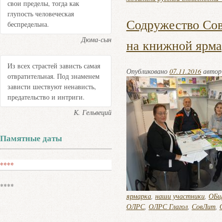
свои пределы, тогда как
глупость человеческая
Содружество Со
беспредельна.
Дюма-сын
на книжной ярма
Из всех страстей зависть самая
Опубликовано
07.11.2016
авто
отвратительная. Под знаменем
зависти шествуют ненависть,
предательство и интриги.
К. Гельвеций
Памятные даты
****
****
ярмарка
,
наши участники
,
ОБще
ОЛРС
,
ОЛРС Глагол
,
СовЛит
,