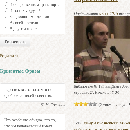
В общественном транспорте
В гостях у друзей
Опубликовано
07.11.2016
авто
За домашними делами
В своей постели
В другом месте
Результаты
Крылатые Фразы
Библиотеке № 183 им. Данте Алигь
Берегись всего того, что не
строение 2). Начало в 18-30.
одобряется твоей совестью.
2
Л. Н. Толстой
(
votes, average:
Что особенно обидно, это то,
Теги:
вечер в библиотеке
,
Михаи
что ум человеческий имеет
любителй русской словесности 