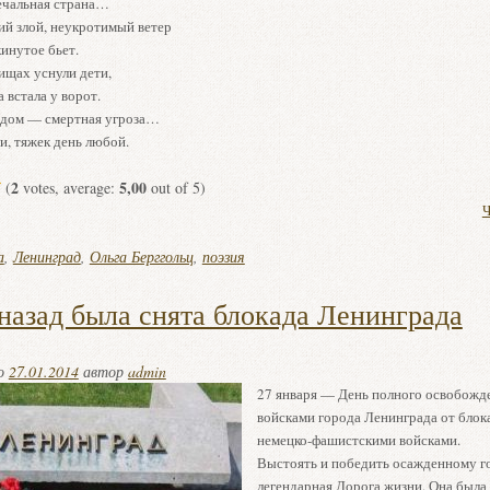
печальная страна…
й злой, неукротимый ветер
кинутое бьет.
щах уснули дети,
 встала у ворот.
адом — смертная угроза…
и, тяжек день любой.
2
5,00
(
votes, average:
out of 5)
Ч
а
,
Ленинград
,
Ольга Берггольц
,
поэзия
 назад была снята блокада Ленинграда
но
27.01.2014
автор
admin
27 января — День полного освобожд
войсками города Ленинграда от блок
немецко-фашистскими войсками.
Выстоять и победить осажденному г
легендарная Дорога жизни. Она была