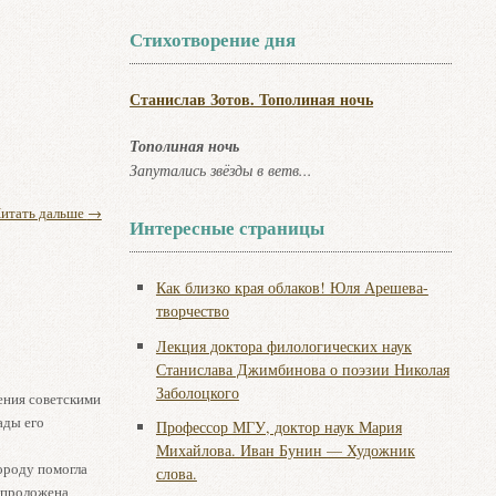
Стихотворение дня
Станислав Зотов. Тополиная ночь
Тополиная ночь
Запутались звёзды в ветв...
итать дальше
→
Интересные страницы
Как близко края облаков! Юля Арешева-
творчество
Лекция доктора филологических наук
Станислава Джимбинова о поэзии Николая
Заболоцкого
ения советскими
ады его
Профессор МГУ, доктор наук Мария
Михайлова. Иван Бунин — Художник
ороду помогла
слова.
 проложена