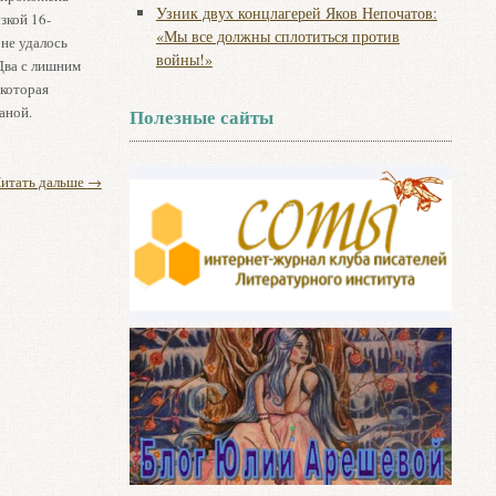
Узник двух концлагерей Яков Непочатов:
зкой 16-
«Мы все должны сплотиться против
не удалось
войны!»
 Два с лишним
 которая
аной.
Полезные сайты
итать дальше
→