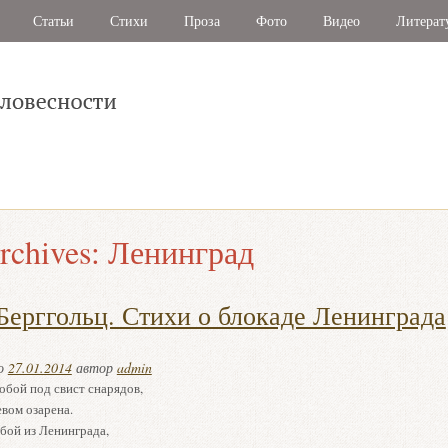
Статьи
Стихи
Проза
Фото
Видео
Литерат
rchives:
Ленинград
Берггольц. Стихи о блокаде Ленинграда
но
27.01.2014
автор
admin
тобой под свист снарядов,
вом озарена.
бой из Ленинграда,