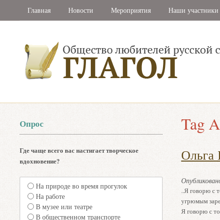
Главная
Новости
Мероприятия
Наши участники
Tag A
Опрос
Где чаще всего вас настигает творческое
Ольга 
вдохновение?
Опубликова
На природе во время прогулок
..Я говорю с 
На работе
угрюмым заре
В музее или театре
Я говорю с то
В общественном транспорте