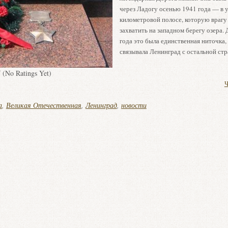
через Ладогу осенью 1941 года — в у
километровой полосе, которую врагу 
захватить на западном берегу озера.
года это была единственная ниточка,
связывала Ленинград с остальной стр
(No Ratings Yet)
Ч
а
,
Великая Отечественная
,
Ленинград
,
новости