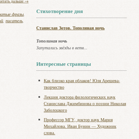
итать дальше
→
Стихотворение дня
латые фразы
,
ий
,
писатель
,
Станислав Зотов. Тополиная ночь
Тополиная ночь
Запутались звёзды в ветв...
Интересные страницы
Как близко края облаков! Юля Арешева-
творчество
Лекция доктора филологических наук
Станислава Джимбинова о поэзии Николая
Заболоцкого
Профессор МГУ, доктор наук Мария
Михайлова. Иван Бунин — Художник
слова.