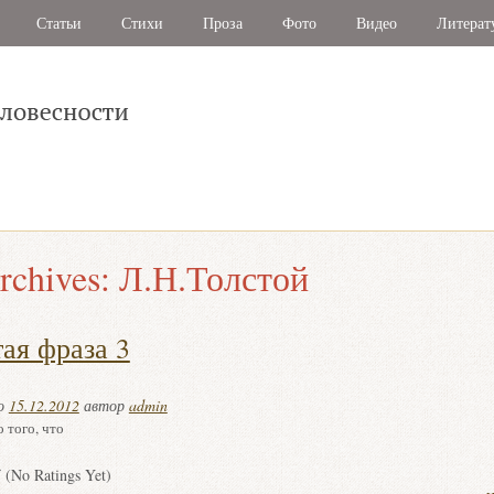
Статьи
Стихи
Проза
Фото
Видео
Литерат
rchives:
Л.Н.Толстой
ая фраза 3
но
15.12.2012
автор
admin
о того, что
(No Ratings Yet)