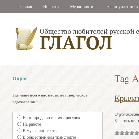
Главная
Новости
Мероприятия
Наши участники
Tag A
Опрос
Где чаще всего вас настигает творческое
Крылат
вдохновение?
Опубликова
На природе во время прогулок
Берегись всег
На работе
В музее или театре
В общественном транспорте