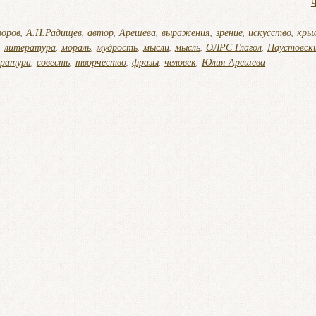
Ч
воров
,
А.Н.Радищев
,
автор
,
Арешева
,
выражения
,
зрение
,
искусство
,
кры
,
литература
,
мораль
,
мудрость
,
мысли
,
мысль
,
ОЛРС Глагол
,
Паустовск
ература
,
совесть
,
творчество
,
фразы
,
человек
,
Юлия Арешева