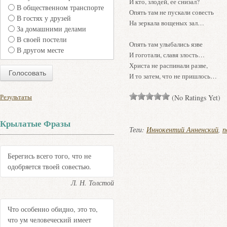
И кто, злодей, ее снизал?
В общественном транспорте
Опять там не пускали совесть
В гостях у друзей
На зеркала вощеных зал…
За домашними делами
В своей постели
Опять там улыбались язве
В другом месте
И гоготали, славя злость…
Христа не распинали разве,
И то затем, что не пришлось…
Результаты
(No Ratings Yet)
Крылатые Фразы
Теги:
Иннокентий Анненский
,
п
Берегись всего того, что не
одобряется твоей совестью.
Л. Н. Толстой
Что особенно обидно, это то,
что ум человеческий имеет