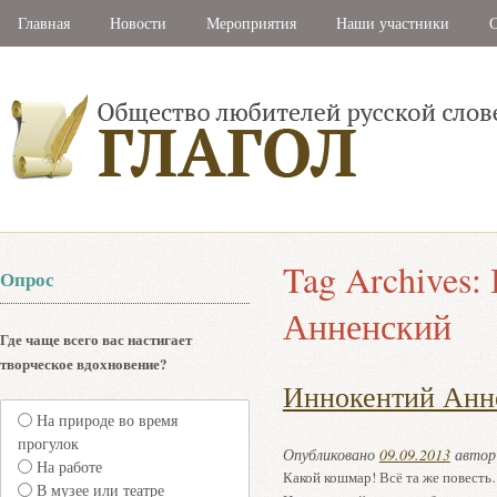
Главная
Новости
Мероприятия
Наши участники
С
Tag Archives:
Опрос
Анненский
Где чаще всего вас настигает
творческое вдохновение?
Иннокентий Анн
На природе во время
прогулок
Опубликовано
09.09.2013
авто
На работе
Какой кошмар! Всё та же повест
В музее или театре