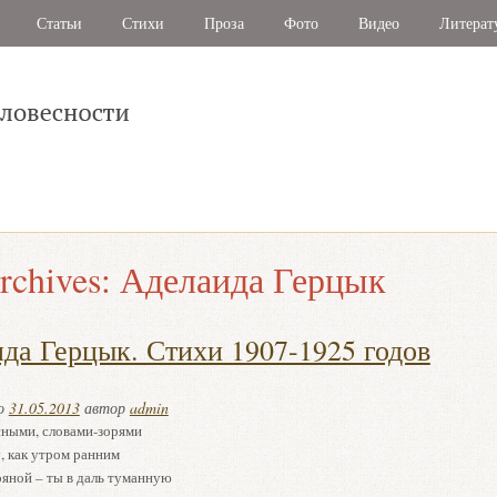
Статьи
Стихи
Проза
Фото
Видео
Литерат
rchives:
Аделаида Герцык
да Герцык. Стихи 1907-1925 годов
но
31.05.2013
автор
admin
ными, словами-зорями
, как утром ранним
ряной – ты в даль туманную