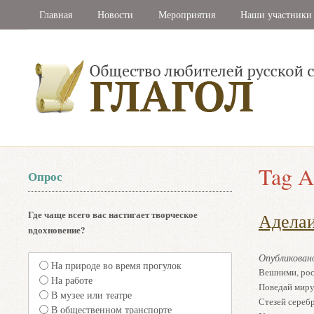
Главная
Новости
Мероприятия
Наши участники
Tag A
Опрос
Где чаще всего вас настигает творческое
Аделаи
вдохновение?
Опубликова
На природе во время прогулок
Вешними, рос
На работе
Поведай миру
В музее или театре
Стезей сереб
В общественном транспорте