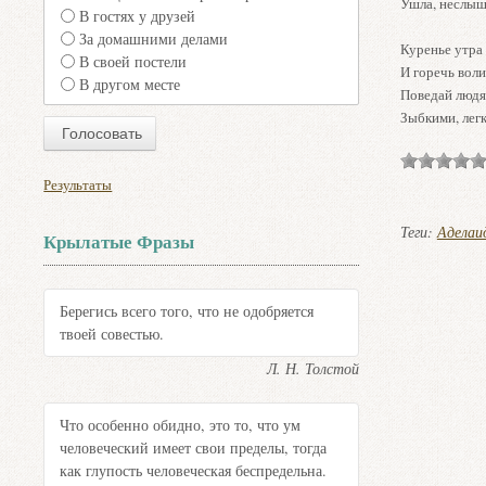
Ушла, неслыш
В гостях у друзей
За домашними делами
Куренье утра 
В своей постели
И горечь воли
В другом месте
Поведай людя
Зыбкими, лег
Результаты
Теги:
Аделаи
Крылатые Фразы
Берегись всего того, что не одобряется
твоей совестью.
Л. Н. Толстой
Что особенно обидно, это то, что ум
человеческий имеет свои пределы, тогда
как глупость человеческая беспредельна.