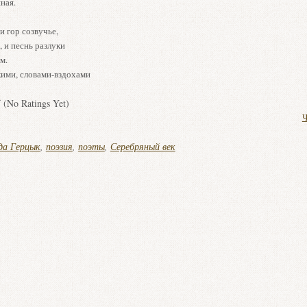
ная.
и гор созвучье,
, и песнь разлуки
м.
кими, словами-вздохами
(No Ratings Yet)
Ч
да Герцык
,
поэзия
,
поэты
,
Серебряный век