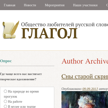
Главная
Новости
Мероприятия
Наши участники
С
Author Archiv
Опрос
Где чаще всего вас настигает
Cны старой скри
творческое вдохновение?
Опубликовано
09.09.2013
авто
На природе во время
прогулок
На работе
В музее или театре