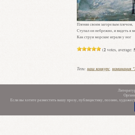
Пленяя своим загорелым плечом,
Ступал он небрежно, и видеть я м
Как струи морские играли у ног
2
(
votes, average:
Теги:
наш конкурс
,
номинация "
Литерату
Орган
Если вы хотите разместить вашу прозу, публицистику, поэзию, художес