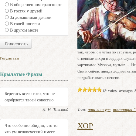
В общественном транспорте
В гостях у друзей
За домашними делами
В своей постели
В другом месте
так, чтобы он летал по струнам, 
Результаты
огненные вихри в сердцах слуша
картинами. Музыка, музыка…. Иск
Они и сейчас иногда ходили на в
Крылатые Фразы
подрабатывать к пенсии.
3
(
votes, average:
Берегись всего того, что не
одобряется твоей совестью.
Л. Н. Толстой
Теги:
наш конкурс
,
номинация "
ХОР
Что особенно обидно, это то,
что ум человеческий имеет