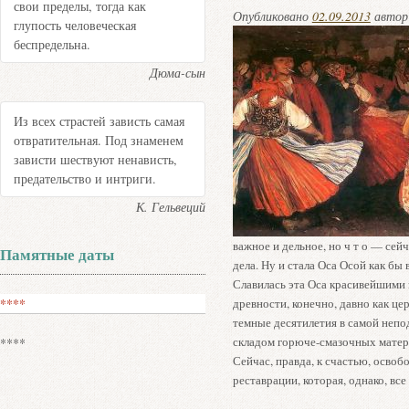
свои пределы, тогда как
Опубликовано
02.09.2013
авто
глупость человеческая
беспредельна.
Дюма-сын
Из всех страстей зависть самая
отвратительная. Под знаменем
зависти шествуют ненависть,
предательство и интриги.
К. Гельвеций
важное и дельное, но ч т о — сейч
Памятные даты
дела. Ну и стала Оса Осой как бы 
Славилась эта Оса красивейшими
****
древности, конечно, давно как ц
темные десятилетия в самой непо
складом горюче-смазочных матер
****
Сейчас, правда, к счастью, освоб
реставрации, которая, однако, вс