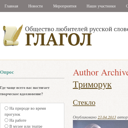
Главная
Новости
Мероприятия
Наши участники
С
Author Archiv
Опрос
Триморук
Где чаще всего вас настигает
творческое вдохновение?
Стекло
На природе во время
прогулок
Опубликовано
23.04.2013
авто
На работе
В музее или театре