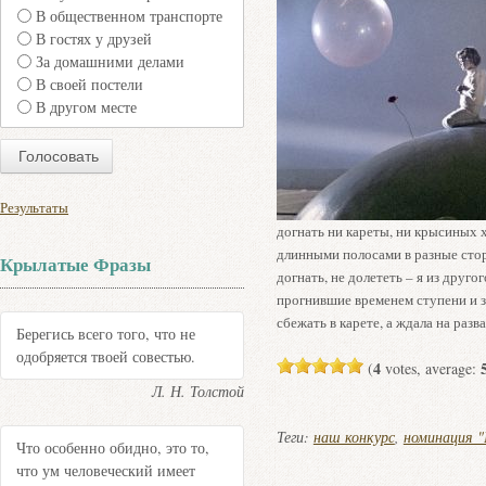
В общественном транспорте
В гостях у друзей
За домашними делами
В своей постели
В другом месте
Результаты
догнать ни кареты, ни крысиных 
длинными полосами в разные стор
Крылатые Фразы
догнать, не долететь – я из друго
прогнившие временем ступени и зап
сбежать в карете, а ждала на разв
Берегись всего того, что не
одобряется твоей совестью.
4
(
votes, average:
Л. Н. Толстой
Теги:
наш конкурс
,
номинация "
Что особенно обидно, это то,
что ум человеческий имеет