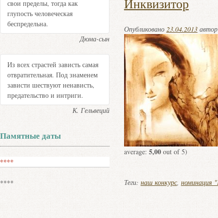
Инквизитор
свои пределы, тогда как
глупость человеческая
беспредельна.
Опубликовано
23.04.2013
авто
Дюма-сын
Из всех страстей зависть самая
отвратительная. Под знаменем
зависти шествуют ненависть,
предательство и интриги.
К. Гельвеций
Памятные даты
5,00
average:
out of 5)
****
Теги:
наш конкурс
,
номинация "
****