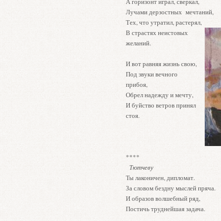
А горизонт играл, сверкал,
Лучами дерзостных мечтаний,
Тех, что утратил, растерял,
В страстях неистовых
желаний.
И вот равняя жизнь свою,
Под звуки вечного
прибоя,
Обрел надежду и мечту,
И буйство ветров принял
стоя.
****
Тютчеву
Ты лаконичен, дипломат.
За словом бездну мыслей пряча.
И образов волшебный ряд,
Постичь труднейшая задача.