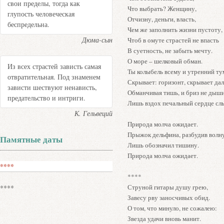
свои пределы, тогда как
Что выбрать? Женщину,
глупость человеческая
Отчизну, деньги, власть,
беспредельна.
Чем же заполнить жизни пустоту,
Дюма-сын
Чтоб в омуте страстей не впасть
В суетность, не забыть мечту.
О море – шелковый обман.
Из всех страстей зависть самая
Ты колыбель всему и утренний ту
отвратительная. Под знаменем
Скрывает: горизонт, скрывает дал
зависти шествуют ненависть,
Обманчивая тишь, и бриз не дыши
предательство и интриги.
Лишь вздох печальный сердце сл
К. Гельвеций
Природа молча ожидает.
Прыжок дельфина, разбудив волну
Памятные даты
Лишь обозначил тишину.
Природа молча ожидает.
****
****
Струной гитары душу грею,
****
Завесу рву заносчивых обид.
О том, что минуло, не сожалею:
Звезда удачи вновь манит.