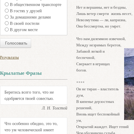
В общественном транспорте
Нет и вершины, нет и бездны,
В гостях у друзей
Лишь ветер смерти жизнь несет,
За домашними делами
Невозмутима — ли, капризна,
В своей постели
Она бессмертна, но умрет.
В другом месте
Что нам дилеммою извечной,
Между незримых берегов,
Забавой легкой и
Результаты
беспечной,
Сверкает в игрищах
богов.
Крылатые Фразы
****
Он не тиран – властитель
Берегись всего того, что не
дум,
одобряется твоей совестью.
В кипенье дерзостных
Л. Н. Толстой
решений,
Вновь ищет беспокойный
ум,
Что особенно обидно, это то,
Открытий жаждет. Ищет гений
что ум человеческий имеет
Чем обозначена судьба,