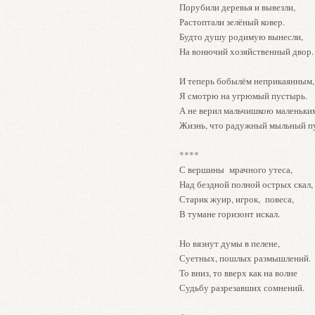
Порубили деревья и вывезли,
Растоптали зелёный ковер.
Будто душу родимую вынесли,
На вонючий хозяйственный двор.
И теперь бобылём неприкаянным,
Я смотрю на угрюмый пустырь.
А не верил мальчишкою маленьки
Жизнь, что радужный мыльный п
****
С вершины мрачного утеса,
Над бездной полной острых скал,
Старик жуир, игрок, повеса,
В тумане горизонт искал.
Но вязнут думы в пелене,
Суетных, пошлых размышлений.
То вниз, то вверх как на волне
Судьбу разрезавших сомнений.