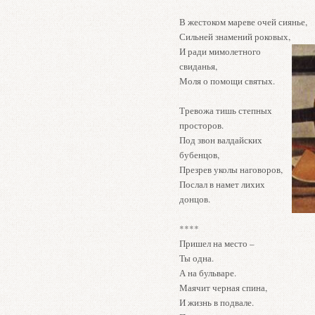
В жестоком мареве очей сиянье,
Сильней знамений роковых,
И ради мимолетного
свиданья,
Моля о помощи святых.
Тревожа тишь степных
просторов.
Под звон валдайских
бубенцов,
Презрев уколы наговоров,
Послал в намет лихих
донцов.
****
Пришел на место –
Ты одна.
А на бульваре.
Маячит черная спина,
И жизнь в подвале.