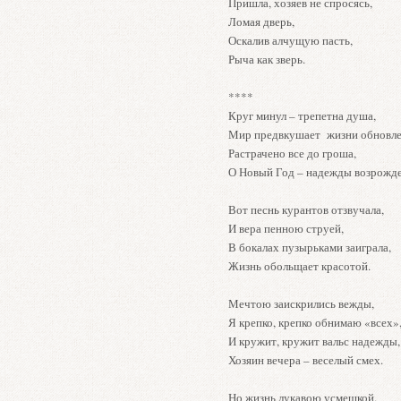
Пришла, хозяев не спросясь,
Ломая дверь,
Оскалив алчущую пасть,
Рыча как зверь.
****
Круг минул – трепетна душа,
Мир предвкушает жизни обновле
Растрачено все до гроша,
О Новый Год – надежды возрожде
Вот песнь курантов отзвучала,
И вера пенною струей,
В бокалах пузырьками заиграла,
Жизнь обольщает красотой.
Мечтою заискрились вежды,
Я крепко, крепко обнимаю «всех»
И кружит, кружит вальс надежды,
Хозяин вечера – веселый смех.
Но жизнь лукавою усмешкой,