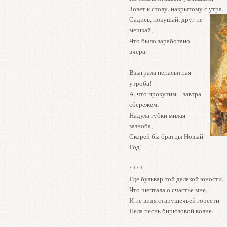
Зовет к столу, накрытому с утр
Садись, покушай, друг не
мешкай,
Что было заработано
вчера.
Взыграла ненасытная
утроба!
А, что прокутим – завтра
сбережем,
Надула губки милая
зазноба,
Скорей бы братцы Новый
Год!
****
Где бульвар той далекой юности,
Что шептала о счастье мне,
И не видя старушечьей горести
Пела песнь бирюзовой волне.