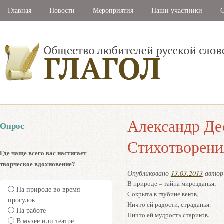
Главная
Новости
Мероприятия
Наши участники
С
Александр Де
Опрос
Стихотворени
Где чаще всего вас настигает
творческое вдохновение?
Опубликовано
13.03.2013
авто
В природе – тайна мирозданья,
На природе во время
Сокрыта в глубине веков,
прогулок
Ничто ей радости, страданья.
На работе
Ничто ей мудрость стариков.
В музее или театре