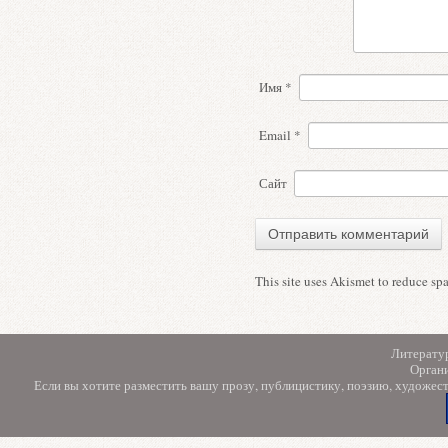
Имя
*
Email
*
Сайт
This site uses Akismet to reduce s
Литерату
Орган
Если вы хотите разместить вашу прозу, публицистику, поэзию, художес